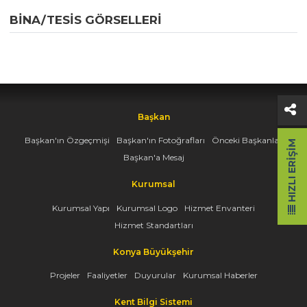
BINA/TESIS GÖRSELLERI
Başkan
Başkan'ın Özgeçmişi
Başkan'ın Fotoğrafları
Önceki Başkanlar
HIZLI ERIŞIM
Başkan'a Mesaj
Kurumsal
Kurumsal Yapı
Kurumsal Logo
Hizmet Envanteri
Hizmet Standartları
Konya Büyükşehir
Projeler
Faaliyetler
Duyurular
Kurumsal Haberler
Kent Bilgi Sistemi