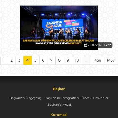
26.07.2026 13:22
1
2
3
4
5
6
7
8
9
10
...
1456
1457
Başkan
Başkan'ın Özgeçmişi
Başkan'ın Fotoğrafları
Önceki Başkanlar
Başkan'a Mesaj
Kurumsal