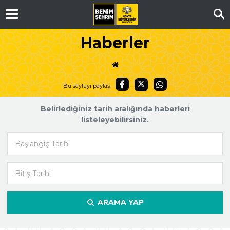
Ar
Haberler
Bu sayfayı paylaş
Belirlediğiniz tarih aralığında haberleri
listeleyebilirsiniz.
Başlangıç Tarihi
Bitiş Tarihi
ARAMA YAP