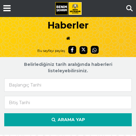
Ar
Haberler
Bu sayfayı paylaş
Belirlediğiniz tarih aralığında haberleri
listeleyebilirsiniz.
Başlangıç Tarihi
Bitiş Tarihi
ARAMA YAP