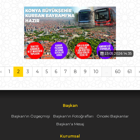
23.05.2026 14:35
‹
1
2
3
4
5
6
7
8
9
10
...
60
61
›
Başkan
Başkan'ın Özgeçmişi
Başkan'ın Fotoğrafları
Önceki Başkanlar
Başkan'a Mesaj
Kurumsal