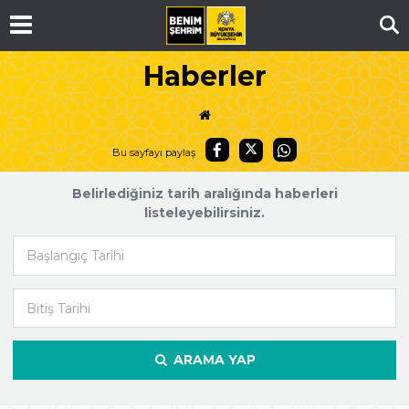
Ar
Haberler
Bu sayfayı paylaş
Belirlediğiniz tarih aralığında haberleri
listeleyebilirsiniz.
Başlangıç Tarihi
Bitiş Tarihi
ARAMA YAP