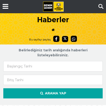
Ar
Haberler
Bu sayfayı paylaş
Belirlediğiniz tarih aralığında haberleri
listeleyebilirsiniz.
Başlangıç Tarihi
Bitiş Tarihi
ARAMA YAP