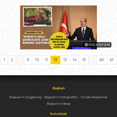
13.02.2025 13:30
1
2
...
9
10
11
12
13
14
15
...
60
61
Başkan
Başkan'ın Özgeçmişi
Başkan'ın Fotoğrafları
Önceki Başkanlar
Başkan'a Mesaj
Kurumsal