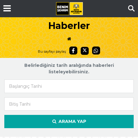
Ar
Haberler
Bu sayfayı paylaş
Belirlediğiniz tarih aralığında haberleri
listeleyebilirsiniz.
Başlangıç Tarihi
Bitiş Tarihi
ARAMA YAP