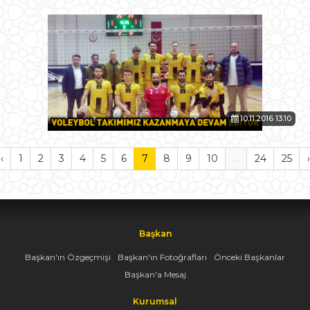
10.11.2016 13:10
‹
1
2
3
4
5
6
7
8
9
10
...
24
25
›
Başkan
Başkan'ın Özgeçmişi
Başkan'ın Fotoğrafları
Önceki Başkanlar
Başkan'a Mesaj
Kurumsal