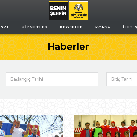
MSAL
HIZMETLER
PROJELER
KONYA
İLETI
Haberler
Başlangıç Tarihi
Bitiş Tarihi