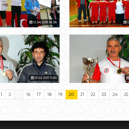
12.04.2011 14:36
0
01.02.2011 11:50
1
2
...
16
17
18
19
20
21
22
23
24
25