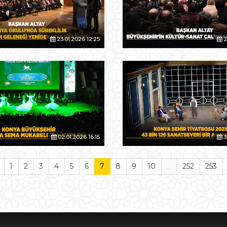
23.01.2026 12:25
2
02.01.2026 16:15
3
1
2
3
4
5
6
7
8
9
10
...
252
253