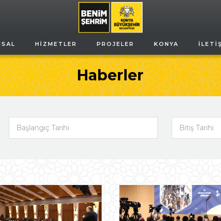
MSAL
HIZMETLER
PROJELER
KONYA
İLETI
Haberler
Başlangıç Tarihi
Bitiş Tarihi