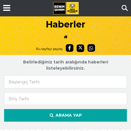
Ar
Haberler
Bu sayfayı paylaş
Belirlediğiniz tarih aralığında haberleri
listeleyebilirsiniz.
Başlangıç Tarihi
Bitiş Tarihi
ARAMA YAP