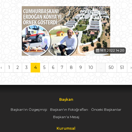
18.11.2022 14:20
‹
1
2
3
4
5
6
7
8
9
10
...
50
51
›
Başkan
Başkan'ın Özgeçmişi
Başkan'ın Fotoğrafları
Önceki Başkanlar
Başkan'a Mesaj
Kurumsal