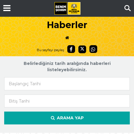
Ar
Haberler
Bu sayfayı paylaş
Belirlediğiniz tarih aralığında haberleri
listeleyebilirsiniz.
Başlangıç Tarihi
Bitiş Tarihi
ARAMA YAP