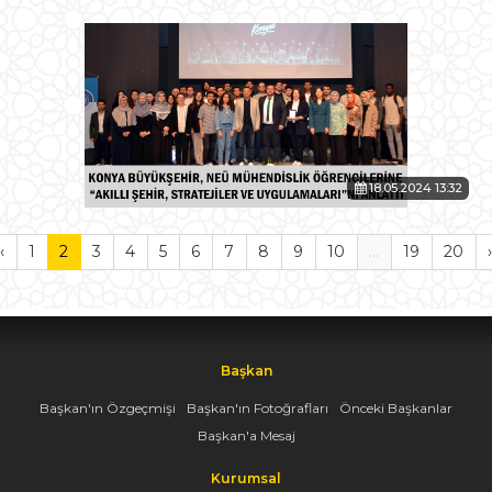
18.05.2024 13:32
‹
1
2
3
4
5
6
7
8
9
10
...
19
20
›
Başkan
Başkan'ın Özgeçmişi
Başkan'ın Fotoğrafları
Önceki Başkanlar
Başkan'a Mesaj
Kurumsal