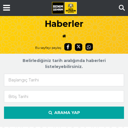
Ar
Haberler
Bu sayfayı paylaş
Belirlediğiniz tarih aralığında haberleri
listeleyebilirsiniz.
Başlangıç Tarihi
Bitiş Tarihi
ARAMA YAP