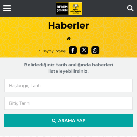
Ar
Haberler
Bu sayfayı paylaş
Belirlediğiniz tarih aralığında haberleri
listeleyebilirsiniz.
Başlangıç Tarihi
Bitiş Tarihi
ARAMA YAP