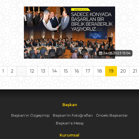
24.05.2023 15:04
1
2
...
12
13
14
15
16
17
18
19
20
21
Başkan
Başkan'ın Özgeçmişi
Başkan'ın Fotoğrafları
Önceki Başkanlar
Başkan'a Mesaj
Kurumsal