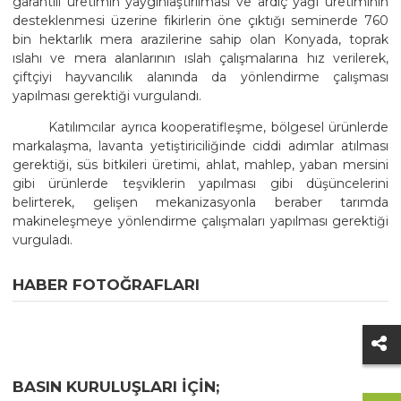
garantili üretimin yaygınlaştırılması ve ardıç yağı üretiminin
desteklenmesi üzerine fikirlerin öne çıktığı seminerde 760
bin hektarlık mera arazilerine sahip olan Konyada, toprak
ıslahı ve mera alanlarının ıslah çalışmalarına hız verilerek,
çiftçiyi hayvancılık alanında da yönlendirme çalışması
yapılması gerektiği vurgulandı.
Katılımcılar ayrıca kooperatifleşme, bölgesel ürünlerde
markalaşma, lavanta yetiştiriciliğinde ciddi adımlar atılması
gerektiği, süs bitkileri üretimi, ahlat, mahlep, yaban mersini
gibi ürünlerde teşviklerin yapılması gibi düşüncelerini
belirterek, gelişen mekanizasyonla beraber tarımda
makineleşmeye yönlendirme çalışmaları yapılması gerektiği
vurguladı.
HABER FOTOĞRAFLARI
BASIN KURULUŞLARI IÇIN;