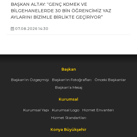
BAŞKAN ALTAY: “GENÇ KOMEK VE
BİLGEHANELERDE 30 BİN ÖĞRENCİMİZ YAZ
AYLARINI BİZİMLE BİRLİKTE GEÇİRİYOR”
07.08.2026 14:30
Başkan
Başkan'ın Özgeçmişi
Başkan'ın Fotoğrafları
Önceki Başkanlar
Başkan'a Mesaj
Kurumsal
Kurumsal Yapı
Kurumsal Logo
Hizmet Envanteri
Hizmet Standartları
Konya Büyükşehir