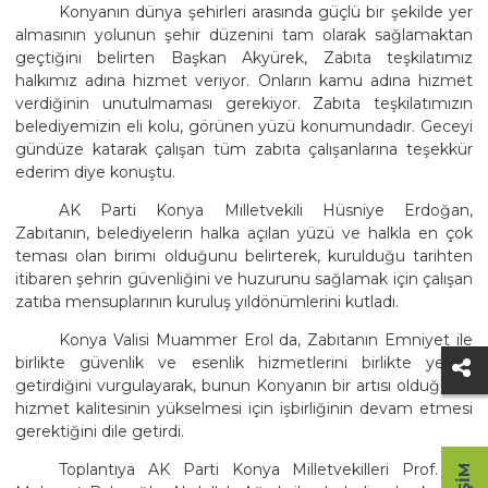
Konyanın dünya şehirleri arasında güçlü bir şekilde yer
almasının yolunun şehir düzenini tam olarak sağlamaktan
geçtiğini belirten Başkan Akyürek, Zabıta teşkilatımız
halkımız adına hizmet veriyor. Onların kamu adına hizmet
verdiğinin unutulmaması gerekiyor. Zabıta teşkilatımızın
belediyemizin eli kolu, görünen yüzü konumundadır. Geceyi
gündüze katarak çalışan tüm zabıta çalışanlarına teşekkür
ederim diye konuştu.
AK Parti Konya Milletvekili Hüsniye Erdoğan,
Zabıtanın, belediyelerin halka açılan yüzü ve halkla en çok
teması olan birimi olduğunu belirterek, kurulduğu tarihten
itibaren şehrin güvenliğini ve huzurunu sağlamak için çalışan
zatıba mensuplarının kuruluş yıldönümlerini kutladı.
Konya Valisi Muammer Erol da, Zabıtanın Emniyet ile
birlikte güvenlik ve esenlik hizmetlerini birlikte yerine
getirdiğini vurgulayarak, bunun Konyanın bir artısı olduğunu,
hizmet kalitesinin yükselmesi için işbirliğinin devam etmesi
gerektiğini dile getirdi.
Toplantıya AK Parti Konya Milletvekilleri Prof. Dr.