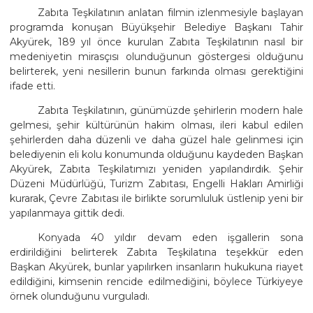
Zabıta Teşkilatının anlatan filmin izlenmesiyle başlayan
programda konuşan Büyükşehir Belediye Başkanı Tahir
Akyürek, 189 yıl önce kurulan Zabıta Teşkilatının nasıl bir
medeniyetin mirasçısı olunduğunun göstergesi olduğunu
belirterek, yeni nesillerin bunun farkında olması gerektiğini
ifade etti.
Zabıta Teşkilatının, günümüzde şehirlerin modern hale
gelmesi, şehir kültürünün hakim olması, ileri kabul edilen
şehirlerden daha düzenli ve daha güzel hale gelinmesi için
belediyenin eli kolu konumunda olduğunu kaydeden Başkan
Akyürek, Zabıta Teşkilatımızı yeniden yapılandırdık. Şehir
Düzeni Müdürlüğü, Turizm Zabıtası, Engelli Hakları Amirliği
kurarak, Çevre Zabıtası ile birlikte sorumluluk üstlenip yeni bir
yapılanmaya gittik dedi.
Konyada 40 yıldır devam eden işgallerin sona
erdirildiğini belirterek Zabıta Teşkilatına teşekkür eden
Başkan Akyürek, bunlar yapılırken insanların hukukuna riayet
edildiğini, kimsenin rencide edilmediğini, böylece Türkiyeye
örnek olunduğunu vurguladı.