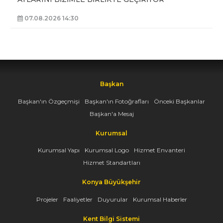
07.08.2026 14:30
Başkan
Başkan'ın Özgeçmişi
Başkan'ın Fotoğrafları
Önceki Başkanlar
Başkan'a Mesaj
Kurumsal
Kurumsal Yapı
Kurumsal Logo
Hizmet Envanteri
Hizmet Standartları
Konya Büyükşehir
Projeler
Faaliyetler
Duyurular
Kurumsal Haberler
Kent Bilgi Sistemi