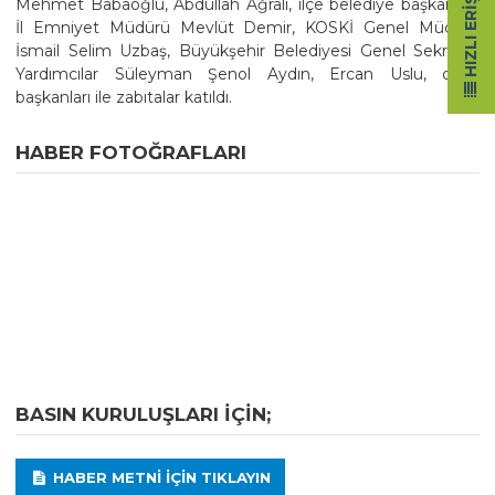
HIZLI ERIŞIM
Mehmet Babaoğlu, Abdullah Ağralı, ilçe belediye başkanları,
İl Emniyet Müdürü Mevlüt Demir, KOSKİ Genel Müdürü
İsmail Selim Uzbaş, Büyükşehir Belediyesi Genel Sekreter
Yardımcılar Süleyman Şenol Aydın, Ercan Uslu, daire
başkanları ile zabıtalar katıldı.
HABER FOTOĞRAFLARI
BASIN KURULUŞLARI IÇIN;
HABER METNI IÇIN TIKLAYIN