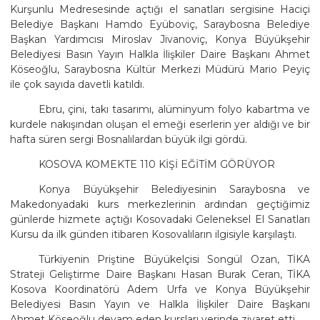
Kurşunlu Medresesinde açtığı el sanatları sergisine Haciçi
Belediye Başkanı Hamdo Eyüboviç, Saraybosna Belediye
Başkan Yardımcısı Miroslav Jivanoviç, Konya Büyükşehir
Belediyesi Basın Yayın Halkla İlişkiler Daire Başkanı Ahmet
Köseoğlu, Saraybosna Kültür Merkezi Müdürü Mario Peyiç
ile çok sayıda davetli katıldı.
Ebru, çini, takı tasarımı, alüminyum folyo kabartma ve
kurdele nakışından oluşan el emeği eserlerin yer aldığı ve bir
hafta süren sergi Bosnalılardan büyük ilgi gördü.
KOSOVA KOMEKTE 110 KİŞİ EĞİTİM GÖRÜYOR
Konya Büyükşehir Belediyesinin Saraybosna ve
Makedonyadaki kurs merkezlerinin ardından geçtiğimiz
günlerde hizmete açtığı Kosovadaki Geleneksel El Sanatları
Kursu da ilk günden itibaren Kosovalıların ilgisiyle karşılaştı.
Türkiyenin Priştine Büyükelçisi Songül Ozan, TİKA
Strateji Geliştirme Daire Başkanı Hasan Burak Ceran, TİKA
Kosova Koordinatörü Adem Urfa ve Konya Büyükşehir
Belediyesi Basın Yayın ve Halkla İlişkiler Daire Başkanı
Ahmet Köseoğlu devam eden kursları yerinde ziyaret etti.