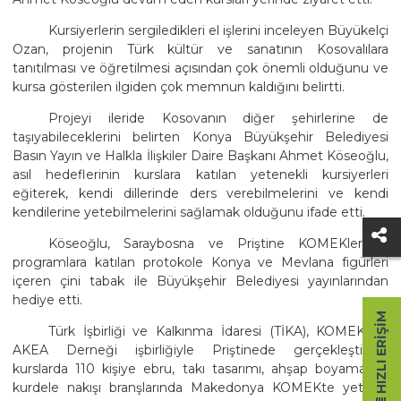
Kursiyerlerin sergiledikleri el işlerini inceleyen Büyükelçi
Ozan, projenin Türk kültür ve sanatının Kosovalılara
tanıtılması ve öğretilmesi açısından çok önemli olduğunu ve
kursa gösterilen ilgiden çok memnun kaldığını belirtti.
Projeyi ileride Kosovanın diğer şehirlerine de
taşıyabileceklerini belirten Konya Büyükşehir Belediyesi
Basın Yayın ve Halkla İlişkiler Daire Başkanı Ahmet Köseoğlu,
asıl hedeflerinin kurslara katılan yetenekli kursiyerleri
eğiterek, kendi dillerinde ders verebilmelerini ve kendi
kendilerine yetebilmelerini sağlamak olduğunu ifade etti.
Köseoğlu, Saraybosna ve Priştine KOMEKlerdeki
programlara katılan protokole Konya ve Mevlana figürleri
içeren çini tabak ile Büyükşehir Belediyesi yayınlarından
hediye etti.
HIZLI ERIŞIM
Türk İşbirliği ve Kalkınma İdaresi (TİKA), KOMEK ve
AKEA Derneği işbirliğiyle Priştinede gerçekleştirilen
kurslarda 110 kişiye ebru, takı tasarımı, ahşap boyama ve
kurdele nakışı branşlarında Makedonya KOMEKte yetişen