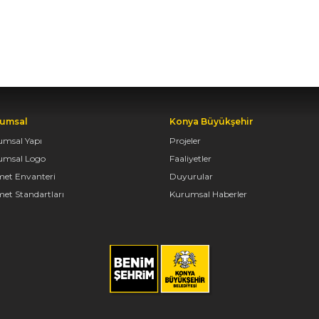
umsal
Konya Büyükşehir
umsal Yapı
Projeler
umsal Logo
Faaliyetler
met Envanteri
Duyurular
et Standartları
Kurumsal Haberler