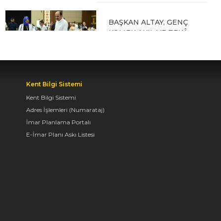
BAŞKAN ALTAY, GENÇ
KOMEK AKIL VE ZEKÂ
OYUNLARI’NIN FİNAL
TURUNDA
ÖĞRENCİLERİN
HEYECANINI PAYLAŞTI
Kent Bilgi Sistemi
06.08.2026 15:06
Kent Bilgi Sistemi
Adres İşlemleri (Numarataj)
İmar Planlama Portalı
BAŞKAN ALTAY, KEÇİLİ
E-İmar Planı Askı Listesi
KANALI ISLAH
ÇALIŞMASI VE MURAT
KURUM CADDESİ’NDE
İNCELEMELERDE
BULUNDU
06.08.2026 12:46