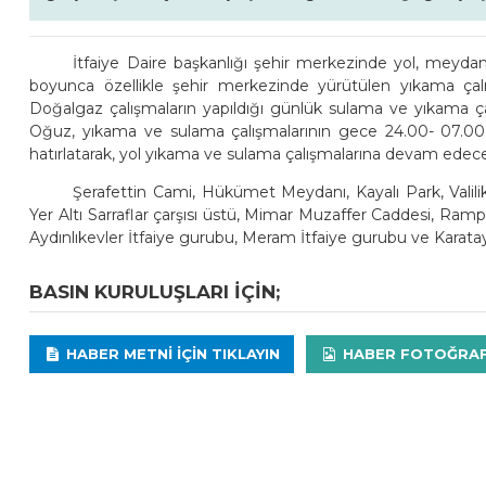
İtfaiye Daire başkanlığı şehir merkezinde yol, meydan
boyunca özellikle şehir merkezinde yürütülen yıkama çalışm
Doğalgaz çalışmaların yapıldığı günlük sulama ve yıkama çal
Oğuz, yıkama ve sulama çalışmalarının gece 24.00- 07.00 saat
hatırlatarak, yol yıkama ve sulama çalışmalarına devam edecekl
Şerafettin Cami, Hükümet Meydanı, Kayalı Park, Valilik 
Yer Altı Sarraflar çarşısı üstü, Mimar Muzaffer Caddesi, Ram
Aydınlıkevler İtfaiye gurubu, Meram İtfaiye gurubu ve Karatay
BASIN KURULUŞLARI IÇIN;
HABER METNI IÇIN TIKLAYIN
HABER FOTOĞRAFLA