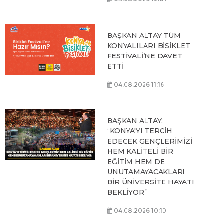
BAŞKAN ALTAY TÜM
KONYALILARI BİSİKLET
FESTİVALİ’NE DAVET
ETTİ
04.08.2026 11:16
BAŞKAN ALTAY:
“KONYA'YI TERCİH
EDECEK GENÇLERİMİZİ
HEM KALİTELİ BİR
EĞİTİM HEM DE
UNUTAMAYACAKLARI
BİR ÜNİVERSİTE HAYATI
BEKLİYOR”
04.08.2026 10:10