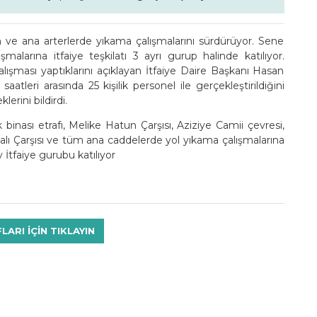
 ve ana arterlerde yıkama çalışmalarını sürdürüyor. Sene
alarına itfaiye teşkilatı 3 ayrı gurup halinde katılıyor.
ışması yaptıklarını açıklayan İtfaiye Daire Başkanı Hasan
leri arasında 25 kişilik personel ile gerçekleştirildiğini
erini bildirdi.
binası etrafı, Melike Hatun Çarşısı, Aziziye Camii çevresi,
palı Çarşısı ve tüm ana caddelerde yol yıkama çalışmalarına
 İtfaiye gurubu katılıyor
RI IÇIN TIKLAYIN