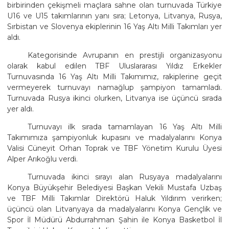
birbirinden çekişmeli maçlara sahne olan turnuvada Türkiye
U16 ve U15 takımlarının yanı sıra; Letonya, Litvanya, Rusya,
Sırbistan ve Slovenya ekiplerinin 16 Yaş Altı Milli Takımları yer
aldı.
Kategorisinde Avrupanın en prestijli organizasyonu
olarak kabul edilen TBF Uluslararası Yıldız Erkekler
Turnuvasında 16 Yaş Altı Milli Takımımız, rakiplerine geçit
vermeyerek turnuvayı namağlup şampiyon tamamladı.
Turnuvada Rusya ikinci olurken, Litvanya ise üçüncü sırada
yer aldı.
Turnuvayı ilk sırada tamamlayan 16 Yaş Altı Milli
Takımımıza şampiyonluk kupasını ve madalyalarını Konya
Valisi Cüneyit Orhan Toprak ve TBF Yönetim Kurulu Üyesi
Alper Arıkoğlu verdi.
Turnuvada ikinci sırayı alan Rusyaya madalyalarını
Konya Büyükşehir Belediyesi Başkan Vekili Mustafa Uzbaş
ve TBF Milli Takımlar Direktörü Haluk Yıldırım verirken;
üçüncü olan Litvanyaya da madalyalarını Konya Gençlik ve
Spor İl Müdürü Abdurrahman Şahin ile Konya Basketbol İl