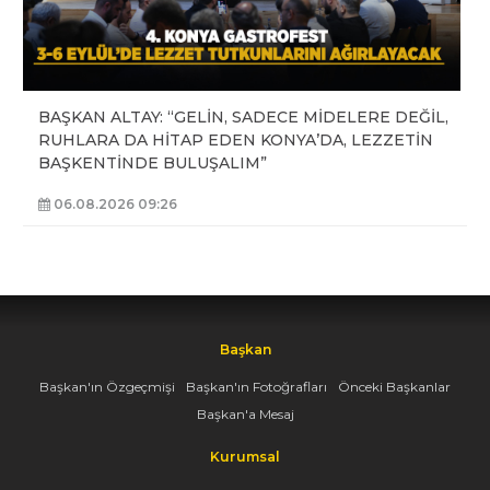
BAŞKAN ALTAY: “GELİN, SADECE MİDELERE DEĞİL,
RUHLARA DA HİTAP EDEN KONYA’DA, LEZZETİN
BAŞKENTİNDE BULUŞALIM”
06.08.2026 09:26
Başkan
Başkan'ın Özgeçmişi
Başkan'ın Fotoğrafları
Önceki Başkanlar
Başkan'a Mesaj
Kurumsal