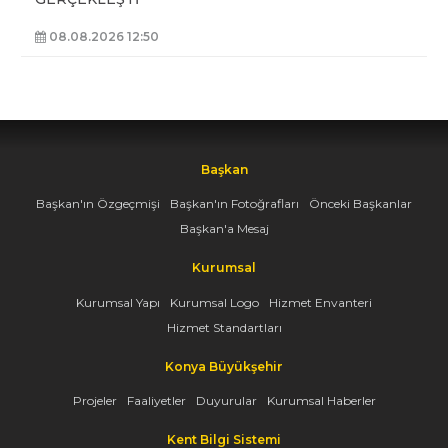
08.08.2026 12:50
Başkan
Başkan'ın Özgeçmişi
Başkan'ın Fotoğrafları
Önceki Başkanlar
Başkan'a Mesaj
Kurumsal
Kurumsal Yapı
Kurumsal Logo
Hizmet Envanteri
Hizmet Standartları
Konya Büyükşehir
Projeler
Faaliyetler
Duyurular
Kurumsal Haberler
Kent Bilgi Sistemi