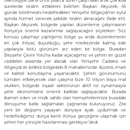
teknolojiyle daha önce yıllarca süren çalışmaları artık çok kısa
sürelerde teslim ettiklerini belirten Başkan Akyürek, 45
günde bitirilmesini hedefledikleri Yenişehir Altgeçidi'nin eylül
ayında hizmet verecek şekilde teslim alınacağını ifade etti.
Başkan Akyürek, bölgede yapılan düzenleme çalışmasının
Konya'ya önemli kazanımlar sağlayacağını söylerken 'Söz
konusu çalışmayı yaptığımız bölge şu anda düzenlemenin
en çok ihtiyaç duyulduğu, şehir merkezinde kalmış eski
yapılarıyla kötü görünüm arz eden bir bölge. Buradan
Beyşehir Çevre Yolu'na kadar açacağımız ve şehrin en güzel
caddeleri arasında yer alacak olan Yenişehir Caddesi ve
Altgeçidi ile birlikte bölgedeki 8 mahallemizde düzenli, imarlı
ve kaliteli konutlaşma yaşanacaktır. Şehrin görünümünü
tümden etkileyecek olan çalışma bize 10 trilyon liraya mal
olurken, bölgede inşaat sektörünün aktif rol oynamasıyla
şehir ekonomisine önemli katkılar sağlayacaktır. Burada
ikamet eden ve mülk sahibi olan hemşehrilerimize buradaki
dönüşüme katkı sağlamaları çağrısında bulunuyoruz. Zira
yeni bir değişimi yaşayan dünyaya ayak uydurmak ve
hedeflediğimiz dünya kenti Konya gerçeğine ulaşmak için
şehrin her yönüyle hazırlanması gerekiyor.'dedi.