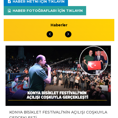
HABER METNI IÇIN TIKLAYIN
HABER FOTOĞRAFLARI IÇIN TIKLAYIN
Haberler
KONYA BİSİKLET FESTİVALİ’NİN AÇILIŞI COŞKUYLA
GERÇEKLEŞTİ