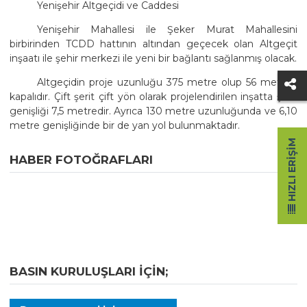
Yenişehir Altgeçidi ve Caddesi
Yenişehir Mahallesi ile Şeker Murat Mahallesini
birbirinden TCDD hattının altından geçecek olan Altgeçit
inşaatı ile şehir merkezi ile yeni bir bağlantı sağlanmış olacak.
Altgeçidin proje uzunluğu 375 metre olup 56 metresi
kapalıdır. Çift şerit çift yön olarak projelendirilen inşatta şerit
genişliği 7,5 metredir. Ayrıca 130 metre uzunluğunda ve 6,10
metre genişliğinde bir de yan yol bulunmaktadır.
HIZLI ERIŞIM
HABER FOTOĞRAFLARI
BASIN KURULUŞLARI IÇIN;