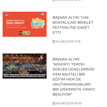
BAŞKAN ALTAY TÜM
KONYALILARI BİSİKLET
FESTİVALİ’NE DAVET
ETTİ
04.08.2026 11:16
BAŞKAN ALTAY:
“KONYA'YI TERCİH
EDECEK GENÇLERİMİZİ
HEM KALİTELİ BİR
EĞİTİM HEM DE
UNUTAMAYACAKLARI
BİR ÜNİVERSİTE HAYATI
BEKLİYOR”
04.08.2026 10:10