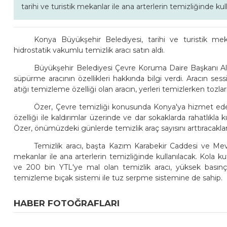
tarihi ve turistik mekanlar ile ana arterlerin temizliğinde ku
Konya Büyükşehir Belediyesi, tarihi ve turistik meka
hidrostatik vakumlu temizlik aracı satın aldı.
Büyükşehir Belediyesi Çevre Koruma Daire Başkanı Ali Ö
süpürme aracının özellikleri hakkında bilgi verdi. Aracın ses
atığı temizleme özelliği olan aracın, yerleri temizlerken tozlar
Özer, Çevre temizliği konusunda Konya'ya hizmet edec
özelliği ile kaldırımlar üzerinde ve dar sokaklarda rahatlıkla
Özer, önümüzdeki günlerde temizlik araç sayısını arttıracakların
Temizlik aracı, başta Kazım Karabekir Caddesi ve Mevl
mekanlar ile ana arterlerin temizliğinde kullanılacak. Kola kut
ve 200 bin YTL'ye mal olan temizlik aracı, yüksek basın
temizleme bıçak sistemi ile tuz serpme sistemine de sahip.
HABER FOTOĞRAFLARI