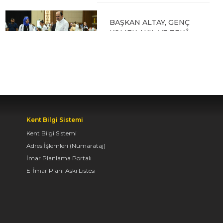
BAŞKAN ALTAY, GENÇ
KOMEK AKIL VE ZEKÂ
OYUNLARI’NIN FİNAL
TURUNDA
ÖĞRENCİLERİN
HEYECANINI PAYLAŞTI
06.08.2026 15:06
Kent Bilgi Sistemi
BAŞKAN ALTAY, KEÇİLİ
Kent Bilgi Sistemi
KANALI ISLAH
Adres İşlemleri (Numarataj)
ÇALIŞMASI VE MURAT
İmar Planlama Portalı
KURUM CADDESİ’NDE
E-İmar Planı Askı Listesi
İNCELEMELERDE
BULUNDU
06.08.2026 12:46