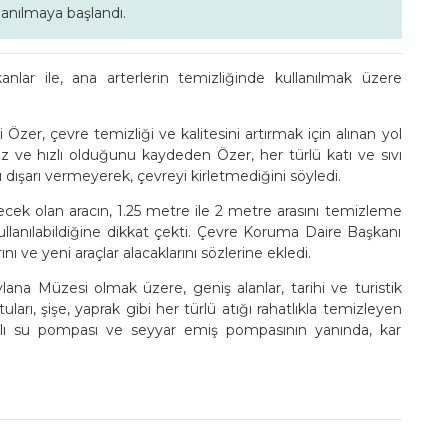
llanılmaya başlandı.
nlar ile, ana arterlerin temizliğinde kullanılmak üzere
zer, çevre temizliği ve kalitesini artırmak için alınan yol
siz ve hızlı olduğunu kaydeden Özer, her türlü katı ve sıvı
ı dışarı vermeyerek, çevreyi kirletmediğini söyledi.
ek olan aracın, 1.25 metre ile 2 metre arasını temizleme
 kullanılabildiğine dikkat çekti. Çevre Koruma Daire Başkanı
ı ve yeni araçlar alacaklarını sözlerine ekledi.
ana Müzesi olmak üzere, geniş alanlar, tarihi ve turistik
uları, şişe, yaprak gibi her türlü atığı rahatlıkla temizleyen
çlı su pompası ve seyyar emiş pompasının yanında, kar