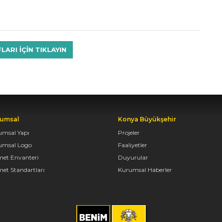
RI IÇIN TIKLAYIN
umsal
Konya Büyükşehir
umsal Yapı
Projeler
umsal Logo
Faaliyetler
met Envanteri
Duyurular
et Standartları
Kurumsal Haberler