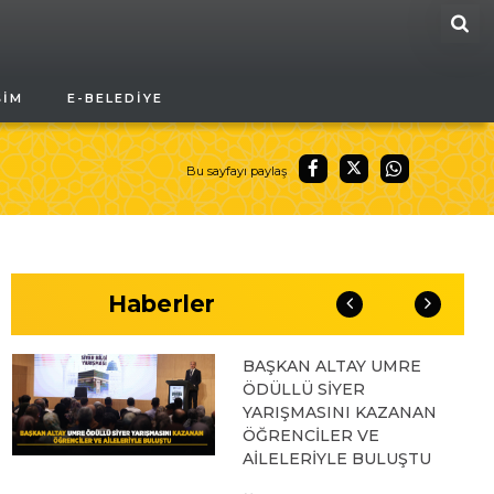
ARA
04.08.2026 10:10
ŞIM
E-BELEDIYE
BAŞKAN ALTAY “VEFA
UMRESİ” İKİNCİ
KAFİLESİNİN KURA
ÇEKİLİŞİNE KATILARAK
Bu sayfayı paylaş
KONYALILARIN
HEYECANINA ORTAK
OLDU
03.08.2026 17:04
Haberler
BAŞKAN ALTAY UMRE
ÖDÜLLÜ SİYER
YARIŞMASINI KAZANAN
ÖĞRENCİLER VE
AİLELERİYLE BULUŞTU