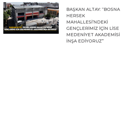
BAŞKAN ALTAY: “BOSNA
HERSEK
MAHALLESİ’NDEKİ
GENÇLERİMİZ İÇİN LİSE
MEDENİYET AKADEMİSİ
İNŞA EDİYORUZ”
05.08.2026 09:31
BAŞKAN ALTAY, HALİT
EROĞLU KUR’AN
KURSU’NDA
ÖĞRENCİLERLE BİR
ARAYA GELDİ
04.08.2026 12:07
BAŞKAN ALTAY TÜM