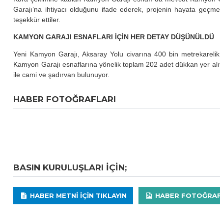
Garajı’na ihtiyacı olduğunu ifade ederek, projenin hayata geç
teşekkür ettiler.
KAMYON GARAJI ESNAFLARI İÇİN HER DETAY DÜŞÜNÜLDÜ
Yeni Kamyon Garajı, Aksaray Yolu civarına 400 bin metrekarelik 
Kamyon Garajı esnaflarına yönelik toplam 202 adet dükkan yer alıyo
ile cami ve şadırvan bulunuyor.
HABER FOTOĞRAFLARI
BASIN KURULUŞLARI IÇIN;
HABER METNI IÇIN TIKLAYIN
HABER FOTOĞRAFLA