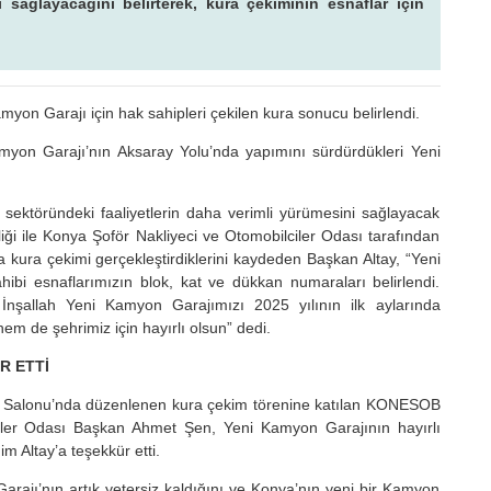
 sağlayacağını belirterek, kura çekiminin esnaflar için
yon Garajı için hak sahipleri çekilen kura sonucu belirlendi.
myon Garajı’nın Aksaray Yolu’nda yapımını sürdürdükleri Yeni
sektöründeki faaliyetlerin daha verimli yürümesini sağlayacak
iği ile Konya Şoför Nakliyeci ve Otomobilciler Odası tarafından
la kura çekimi gerçekleştirdiklerini kaydeden Başkan Altay, “Yeni
ibi esnaflarımızın blok, kat ve dükkan numaraları belirlendi.
 İnşallah Yeni Kamyon Garajımızı 2025 yılının ilk aylarında
m de şehrimiz için hayırlı olsun” dedi.
R ETTİ
s Salonu’nda düzenlenen kura çekim törenine katılan KONESOB
ler Odası Başkan Ahmet Şen, Yeni Kamyon Garajının hayırlı
 Altay’a teşekkür etti.
ajı’nın artık yetersiz kaldığını ve Konya’nın yeni bir Kamyon