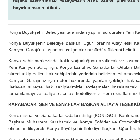
taşıma sektöründeki faaliyetlerin daha verimli yürümesini
hayırlı olmasını diledi.
Konya Büyükşehir Belediyesi tarafından yapımı sürdürülen Yeni Kam
Konya Büyükşehir Belediye Başkanı Uğur İbrahim Altay, eski Ka
Kamyon Garajı’na taşınması çalışmalarını sürdürdüklerini belirtti.
Konya şehir merkezinde trafik yoğunluğunu azaltacak ve taşıma 
Yeni Kamyon Garajı için, Konya Esnaf ve Sanatkârlar Odaları Birl
süreci takip edilen hak sahiplerinin yerlerinin belirlenmesi amacıy
Kamyon Garajımız için noter huzurunda yapılan çekilişle hak sah
İlerleyen süreçte hak sahiplerimizle sözleşmeler imzalanacak.
tamamlamayı ve faaliyete açmayı hedefliyoruz. Hem esnaflarımız he
KARABACAK, ŞEN VE ESNAFLAR BAŞKAN ALTAY’A TEŞEKKÜ
Konya Esnaf ve Sanatkârlar Odaları Birliği (KONESOB) Konferan
Başkanı Muharrem Karabacak ve Konya Şoförler ve Otomobilci
olmasını dileyerek, Konya Büyükşehir Belediye Başkanı Uğur İbrahim
Kura çekimine katılan Kamyon Garajı esnafı da mevcut Kamyon Gar