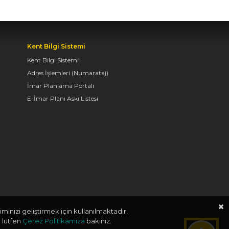
KONYALILARI BİSİKLET
FESTİVALİ’NE DAVET
ETTİ
Kent Bilgi Sistemi
04.08.2026 11:16
Kent Bilgi Sistemi
Adres İşlemleri (Numarataj)
İmar Planlama Portalı
BAŞKAN ALTAY:
“KONYA'YI TERCİH
E-İmar Planı Askı Listesi
EDECEK GENÇLERİMİZİ
HEM KALİTELİ BİR
EĞİTİM HEM DE
UNUTAMAYACAKLARI
BİR ÜNİVERSİTE HAYATI
BEKLİYOR”
04.08.2026 10:10
minizi geliştirmek için kullanılmaktadır.
BAŞKAN ALTAY “VEFA
 lütfen
Çerez Politikamıza
bakınız.