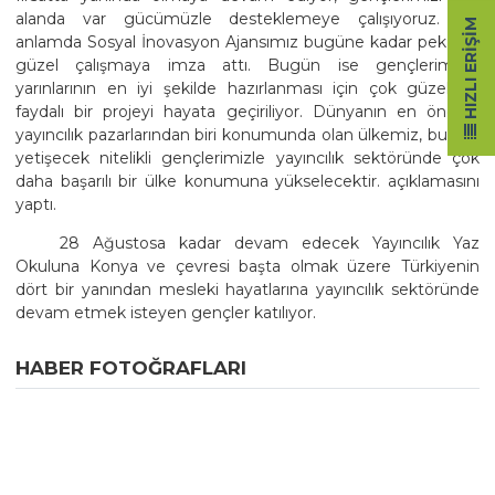
alanda var gücümüzle desteklemeye çalışıyoruz. Bu
HIZLI ERIŞIM
anlamda Sosyal İnovasyon Ajansımız bugüne kadar pek çok
güzel çalışmaya imza attı. Bugün ise gençlerimizin
yarınlarının en iyi şekilde hazırlanması için çok güzel ve
faydalı bir projeyi hayata geçiriliyor. Dünyanın en önemli
yayıncılık pazarlarından biri konumunda olan ülkemiz, burada
yetişecek nitelikli gençlerimizle yayıncılık sektöründe çok
daha başarılı bir ülke konumuna yükselecektir. açıklamasını
yaptı.
28 Ağustosa kadar devam edecek Yayıncılık Yaz
Okuluna Konya ve çevresi başta olmak üzere Türkiyenin
dört bir yanından mesleki hayatlarına yayıncılık sektöründe
devam etmek isteyen gençler katılıyor.
HABER FOTOĞRAFLARI