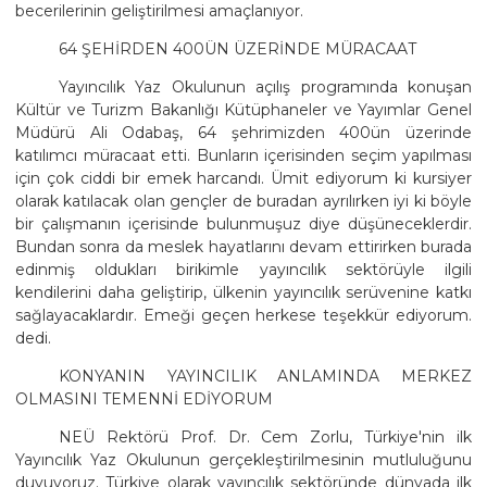
becerilerinin geliştirilmesi amaçlanıyor.
64 ŞEHİRDEN 400ÜN ÜZERİNDE MÜRACAAT
Yayıncılık Yaz Okulunun açılış programında konuşan
Kültür ve Turizm Bakanlığı Kütüphaneler ve Yayımlar Genel
Müdürü Ali Odabaş, 64 şehrimizden 400ün üzerinde
katılımcı müracaat etti. Bunların içerisinden seçim yapılması
için çok ciddi bir emek harcandı. Ümit ediyorum ki kursiyer
olarak katılacak olan gençler de buradan ayrılırken iyi ki böyle
bir çalışmanın içerisinde bulunmuşuz diye düşüneceklerdir.
Bundan sonra da meslek hayatlarını devam ettirirken burada
edinmiş oldukları birikimle yayıncılık sektörüyle ilgili
kendilerini daha geliştirip, ülkenin yayıncılık serüvenine katkı
sağlayacaklardır. Emeği geçen herkese teşekkür ediyorum.
dedi.
KONYANIN YAYINCILIK ANLAMINDA MERKEZ
OLMASINI TEMENNİ EDİYORUM
NEÜ Rektörü Prof. Dr. Cem Zorlu, Türkiye'nin ilk
Yayıncılık Yaz Okulunun gerçekleştirilmesinin mutluluğunu
duyuyoruz. Türkiye olarak yayıncılık sektöründe dünyada ilk