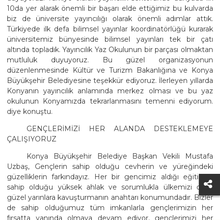
10da yer alarak önemli bir başarı elde ettiğimiz bu kulvarda
biz de üniversite yayıncılığı olarak önemli adımlar attık.
Türkiyede ilk defa bilimsel yayınlar koordinatörlüğü kurarak
üniversitemiz bünyesinde bilimsel yayınları tek bir çatı
altında topladık. Yayıncılık Yaz Okulunun bir parçası olmaktan
mutluluk duyuyoruz. Bu güzel organizasyonun
düzenlenmesinde Kültür ve Turizm Bakanlığına ve Konya
Büyükşehir Belediyesine teşekkür ediyoruz. İlerleyen yıllarda
Konyanın yayıncılık anlamında merkez olması ve bu yaz
okulunun Konyamızda tekrarlanmasını temenni ediyorum.
diye konuştu.
GENÇLERİMİZİ HER ALANDA DESTEKLEMEYE
ÇALIŞIYORUZ
Konya Büyükşehir Belediye Başkan Vekili Mustafa
Uzbaş, Gençlerin sahip olduğu cevherin ve yüreğindeki
güzelliklerin farkındayız. Her bir gencimiz aldığı eğitimle,
sahip olduğu yüksek ahlak ve sorumlukla ülkemizi daha
güzel yarınlara kavuşturmanın anahtarı konumundadır. Bizler
de sahip olduğumuz tüm imkanlarla gençlerimizin her
fırsatta yanında olmaya devam ediyor, gençlerimizi her