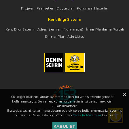
Projeler
Faaliyetler
Duyurular
Kurumsal Haberler
Kent Bilgi Sistemi
Kent Bilgi Sistemi
Adres İşlemleri (Numarataj)
İmar Planlama Portalı
E-İmar Planı Askı Listesi
Sizi diğer kullanıcılardan ayırt etmek için bu web sitesinde çerezler
kullanmaktayız. Bu veriler, kullanıcı deneyiminizi geliştirmek için
kullanılmaktadır.
Bu web sitesini kullanmaya devam ederek çerez kullanımımıza izin vermiş
Copyright 2026, www.konya.bel.tr - Tüm Hakları Saklıdır - Bilgi İşlem Dairesi
Başkanlığı
olursunuz. Daha fazla bilgi için lütfen
Çerez Politikamıza
bakınız.
KABUL ET