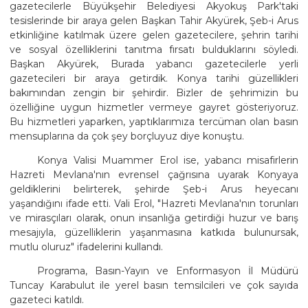
gazetecilerle Büyükşehir Belediyesi Akyokuş Park'taki
tesislerinde bir araya gelen Başkan Tahir Akyürek, Şeb-i Arus
etkinliğine katılmak üzere gelen gazetecilere, şehrin tarihi
ve sosyal özelliklerini tanıtma fırsatı bulduklarını söyledi.
Başkan Akyürek, Burada yabancı gazetecilerle yerli
gazetecileri bir araya getirdik. Konya tarihi güzellikleri
bakımından zengin bir şehirdir. Bizler de şehrimizin bu
özelliğine uygun hizmetler vermeye gayret gösteriyoruz.
Bu hizmetleri yaparken, yaptıklarımıza tercüman olan basın
mensuplarına da çok şey borçluyuz diye konuştu.
Konya Valisi Muammer Erol ise, yabancı misafirlerin
Hazreti Mevlana'nın evrensel çağrısına uyarak Konyaya
geldiklerini belirterek, şehirde Şeb-i Arus heyecanı
yaşandığını ifade etti. Vali Erol, "Hazreti Mevlana'nın torunları
ve mirasçıları olarak, onun insanlığa getirdiği huzur ve barış
mesajıyla, güzelliklerin yaşanmasına katkıda bulunursak,
mutlu oluruz" ifadelerini kullandı.
Programa, Basın-Yayın ve Enformasyon İl Müdürü
Tuncay Karabulut ile yerel basın temsilcileri ve çok sayıda
gazeteci katıldı.