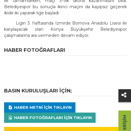
ile tamamlarken, maçı 3-1lik skorla kazanmasını bildi.
Belediyespor bu sonuçla ikinci maçını da kayıpsız geçerek
ikide iki yaparak lige başladı.
Ligin 3. haftasında İzmirde Bornova Anadolu Lisesi ile
karşılaşacak olan Konya Büyükşehir Belediyespor
çalışmalarına ara vermeden devam ediyor.
HABER FOTOĞRAFLARI
BASIN KURULUŞLARI IÇIN;
HABER METNI IÇIN TIKLAYIN
HIZLI ERIŞIM
HABER FOTOĞRAFLARI IÇIN TIKLAYIN