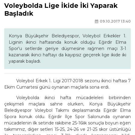
Voleybolda Lige İkide İki Yaparak
Başladık
09.10.2017 13:40
Konya Büyükşehir Belediyespor, Voleybol Erkekler 1.
Liginin ikinci haftasında konuk olduğu Eğirdir Elma
Spor'u setlerde geriye düşmesine rağmen maçı 3-1
kazanarak ikinci haftayı da kayıpsız geçerek lige ikide iki
yaparak başladı.
Voleybol Erkek 1. Ligi 2017-2018 sezonu ikinci haftası 7
Ekim Cumartesi günü oynanan maçlarla sona erdi.
Voleybolda ikinci hafta mücadeleleri birbirinden
çekişmeli maçlara sahne olurken, Konya Büyükşehir
Belediyespor Voleybol Takımı deplasmanda Eğirdir Elma
Spora konuk oldu. Eğirdir İlçe Spor Salonunda oynanan
mücadelenin ilk setinde rakibine 25-16lık sonuçla boyun eğen
takımımız, diğer setleri 15-25, 24-26 ve 21-25 skor üstünlüğü