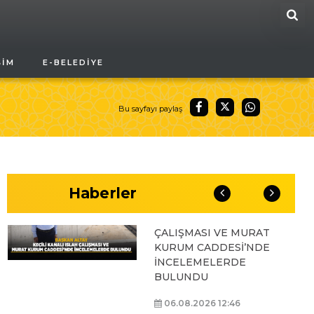
ARA
BAŞKAN ALTAY, GENÇ
ŞIM
E-BELEDIYE
KOMEK AKIL VE ZEKÂ
OYUNLARI’NIN FİNAL
TURUNDA
ÖĞRENCİLERİN
Bu sayfayı paylaş
HEYECANINI PAYLAŞTI
06.08.2026 15:06
Haberler
BAŞKAN ALTAY, KEÇİLİ
KANALI ISLAH
ÇALIŞMASI VE MURAT
KURUM CADDESİ’NDE
İNCELEMELERDE
BULUNDU
06.08.2026 12:46