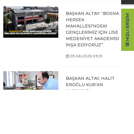
BAŞKAN ALTAY: “BOSNA
HIZLI ERIŞIM
HERSEK
MAHALLESİ’NDEKİ
GENÇLERİMİZ İÇİN LİSE
MEDENİYET AKADEMİSİ
İNŞA EDİYORUZ”
05.08.2026 09:31
BAŞKAN ALTAY, HALİT
EROĞLU KUR’AN
KURSU’NDA
ÖĞRENCİLERLE BİR
ARAYA GELDİ
04.08.2026 12:07