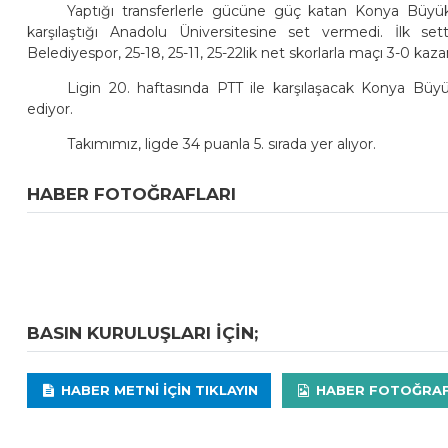
Yaptığı transferlerle gücüne güç katan Konya Büyükş
karşılaştığı Anadolu Üniversitesine set vermedi. İlk s
Belediyespor, 25-18, 25-11, 25-22lik net skorlarla maçı 3-0 kaza
Ligin 20. haftasında PTT ile karşılaşacak Konya Bü
ediyor.
Takımımız, ligde 34 puanla 5. sırada yer alıyor.
HABER FOTOĞRAFLARI
BASIN KURULUŞLARI IÇIN;
HABER METNI IÇIN TIKLAYIN
HABER FOTOĞRAFLA