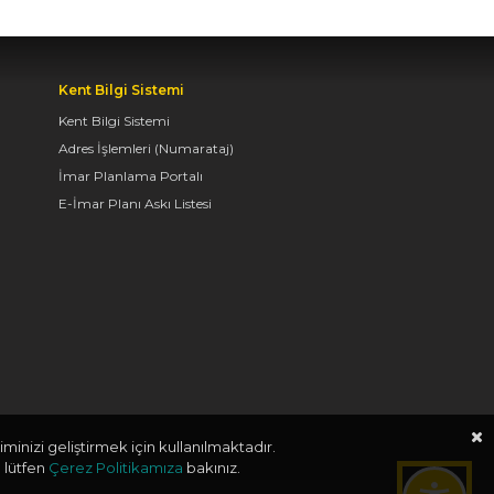
BAŞKAN ALTAY TÜM
KONYALILARI BİSİKLET
FESTİVALİ’NE DAVET
ETTİ
Kent Bilgi Sistemi
Kent Bilgi Sistemi
04.08.2026 11:16
Adres İşlemleri (Numarataj)
İmar Planlama Portalı
BAŞKAN ALTAY:
E-İmar Planı Askı Listesi
“KONYA'YI TERCİH
EDECEK GENÇLERİMİZİ
HEM KALİTELİ BİR
EĞİTİM HEM DE
UNUTAMAYACAKLARI
BİR ÜNİVERSİTE HAYATI
BEKLİYOR”
04.08.2026 10:10
minizi geliştirmek için kullanılmaktadır.
 lütfen
Çerez Politikamıza
bakınız.
AVRUPA BİSİKLET