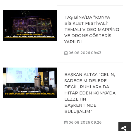
TAŞ BİNA’DA “KONYA
BİSİKLET FESTİVALİ”
TEMALI VİDEO MAPPİNG
VE DRONE GÖSTERİSİ
YAPILDI
06.08.2026 09:43
BAŞKAN ALTAY: “GELİN,
SADECE MİDELERE
DEĞİL, RUHLARA DA
HİTAP EDEN KONYA’DA,
LEZZETİN
BAŞKENTİNDE
BULUŞALIM”
06.08.2026 09:26