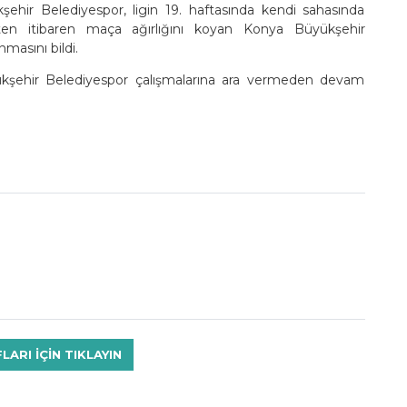
ehir Belediyespor, ligin 19. haftasında kendi sahasında
etten itibaren maça ağırlığını koyan Konya Büyükşehir
nmasını bildi.
yükşehir Belediyespor çalışmalarına ara vermeden devam
RI IÇIN TIKLAYIN