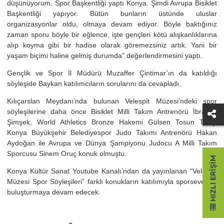
düşünüyorum. Spor Başkentliği yaptı Konya. Şimdi Avrupa Bisiklet
Başkentliği yapıyor. Bütün bunların üstünde uluslar
organizasyonlar oldu, olmaya devam ediyor. Böyle baktığınız
zaman sporu böyle bir eğlence, işte gençleri kötü alışkanlıklarına
alıp koyma gibi bir hadise olarak göremezsiniz artık. Yani bir
yaşam biçimi haline gelmiş durumda” değerlendirmesini yaptı.
Gençlik ve Spor İl Müdürü Muzaffer Çintimar’ın da katıldığı
söyleşide Baykan katılımcıların sorularını da cevapladı.
Kılıçarslan Meydanı’nda bulunan Velespit Müzesi’ndeki spor
söyleşilerine daha önce Bisiklet Milli Takım Antrenörü İbrahim
Şimşek, World Athletics Bronze Hakemi Gülsen Tosun Tunç,
Konya Büyükşehir Belediyespor Judo Takımı Antrenörü Hakan
Aydoğan ile Avrupa ve Dünya Şampiyonu Judocu A Milli Takım
Sporcusu Sinem Oruç konuk olmuştu.
HIZLI ERIŞIM
Konya Kültür Sanat Youtube Kanalı’ndan da yayınlanan “Velespit
Müzesi Spor Söyleşileri” farklı konukların katılımıyla sporseverleri
buluşturmaya devam edecek.