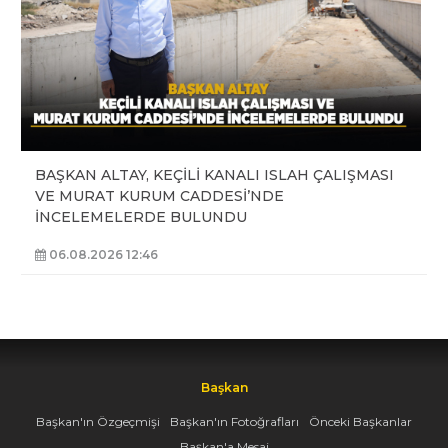
BAŞKAN ALTAY, KEÇİLİ KANALI ISLAH ÇALIŞMASI
VE MURAT KURUM CADDESİ’NDE
İNCELEMELERDE BULUNDU
06.08.2026 12:46
Başkan
Başkan'ın Özgeçmişi
Başkan'ın Fotoğrafları
Önceki Başkanlar
Başkan'a Mesaj