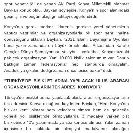
spor yöneticiliği de yapan AK Parti Konya Milletvekili Mehmet
Baykan konuk oldu. Baykan söyleşide, Konya’nın spor alanındaki
geçmişini ve bugün ulaştığı noktayı değerlendirdi.
Konya’nın gerek merkezi idarenin gerekse yerel yönetimlerin
yaptığı yatırımlar ve organizasyonlarla bir spor şehri haline
dönüştüğünü aktaran Baykan, “2021 İslami Dayanışma Oyunları
buna yakın zamanda en büyük örnek oldu. Arkasından Karate
Gençler Dünya Şampiyonası. Voleybol, basketbol, Konya’mızdaki
pek çok organizasyon. Yani 10.000 kişilik salonumuz var. Dönüp
baktığın zaman federasyonlar hep İstanbul'da olmayalım,
Anadolu'ya çıkalım dediği zaman önce tesise bakar” dedi.
“TÜRKİYE'DE BİSİKLET ADINA YAPILACAK ULUSLARARASI
ORGANİZASYONLARIN TEK ADRESİ KONYA’DIR”
Türkiye'de bisiklet adına yapılacak uluslararası organizasyonların
tek adresinin Konya olduğunu kaydeden Baykan, “Hem Konya'nın
bisiklet kenti olması hem veledrom olması hem de geleceğe
yönelik yol bisikletinde olimpiyatlarda 3 madalya varken pist
bisikletinde 40'a yakın madalya söz konusu olması. Yakın zaman
içerisinde bu noktada bir olimpiyat madalyamız olacağını