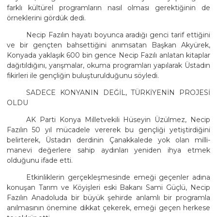
farklı kültürel programların nasıl olması gerektiğinin de
örneklerini gördük dedi.
Necip Fazılın hayatı boyunca aradığı genci tarif ettiğini
ve bir gençten bahsettiğini anımsatan Başkan Akyürek,
Konyada yaklaşık 600 bin gence Necip Fazılı anlatan kitaplar
dağıtıldığını, yarışmalar, okuma programları yapılarak Üstadın
fikirleri ile gençliğin buluşturulduğunu söyledi.
SADECE KONYANIN DEĞİL, TÜRKİYENİN PROJESİ
OLDU
AK Parti Konya Milletvekili Hüseyin Üzülmez, Necip
Fazılın 50 yıl mücadele vererek bu gençliği yetiştirdiğini
belirterek, Üstadın derdinin Çanakkalede yok olan milli-
manevi değerlere sahip aydınları yeniden ihya etmek
olduğunu ifade etti.
Etkinliklerin gerçekleşmesinde emeği geçenler adına
konuşan Tarım ve Köyişleri eski Bakanı Sami Güçlü, Necip
Fazılın Anadoluda bir büyük şehirde anlamlı bir programla
anılmasının önemine dikkat çekerek, emeği geçen herkese