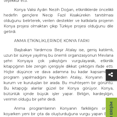
teşekkür etti.
Konya Valisi Aydın Nezih Doğan, etkinliklerde öncelikli
hedefin gençlere Necip Fazıl Kısakürekin tanıtılması
olduğunu belirterek, verilen destekler ve katkılarla projenin
Konya projesi olmaktan çıkıp Türkiye projesi olduğunu dile
getirdi.
ANMA ETKİNLİKLERİNDE KONYA FARKI
Başbakan Yardımcısı Beşir Atalay ise, geniş katılımlı,
uzun bir süreye yayılmış bu önemli organizasyonun Mevlana
şehri Konyaya çok yakıştığını vurgulayarak, etkinlik
kitapçığının bile zengin içeriğiyle dikkat çektiğini ifade etti.
Hiçbir düşünce ve dava adamına bu kadar kapsamlı bir
program yapılmadığını kaydeden Atalay, Konyanın tüm
kurum ve kuruluşları bir arada. Bu muhteşem bir görüntü.
Bu kitapçığı alanlar güzel bir Konya görüyor. Konya,
bütünlük içinde büyük işler yapar. Birliğin, kardeşliğin,
verimin olduğu bir şehir dedi.
HIZLI ERIŞIM
Anma programlarının Konyanın farklılığını ortaya
koyarken yeni bir çıta da oluşturduğuna vurgu yapan Beşir