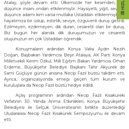
Atalay, şöyle devam etti: Ülkemizde her kesimden, her
düşünce insanı ondan etkilenmiştir. Haysiyetli, yiğit, seviyeli
düşünce adamı kim varsa mutlaka Üstaddan etkilenmiştir. O
hayatımıza bir üslup, estetik, seviye, özgüvenli duruş getirdi.
Ezilmeyen, ezdirmeyen, dik duran, cesaretli olan bir duruş.
Biz bugün her alanda dik duruşumuzun ve cesaretli
oluşunuzun en çok Üstaddan öğrendik.
Konuşmaların ardından Konya Valisi Aydın Nezih
Doğan, Başbakan Yardımcısı Beşir Atalaya, AK Parti Konya
Milletvekili Kerim Özkul, Milli Eğitim Bakan Yardımcısı Orhan
Erdeme, Büyükşehir Belediye Başkanı Tahir Akyürek de
Sami Güçlüye günün anısına Necip Fazıl büstü takdim etti.
Ayrıca, organizasyonda emeği geçen tüm kurum ve
kuruluşlara da Necip Fazıl büstü hediye edildi.
Açılış programının ardından Necip Fazıl Kısaküreki
Vefatının 30. Yılında Anma Etkinlikleri, Konya Büyükşehir
Belediyesi ile Selçuk Üniversitesinin birlikte düzenlediği
Uluslararası Necip Fazıl Kısakürek Sempozyumu ile devam
etti.