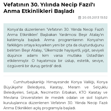
Vefatının 30. Yılında Necip Fazıl'ı
Anma Etkinlikleri Başladı
20.05.2013 15:52
Konya'da düzenlenen 'Vefatının 30. Yılında Necip Fazıl'ı
Anma Etkinlikleri' Başbakan Yardımcısı Beşir Atalay'ın
katılımıyla başladı. Anma programlarının Konya'nın
farklılığını ortaya koyarken yeni bir çıta da oluşturduğunu
belirten Beşir Atalay, 'Ülkemizde haysiyetli, yiğit, seviyeli
düşünce adamı kim varsa mutlaka Üstad'dan
etkilenmiştir. O hayatımıza bir üslup, estetik, seviye,
özgüvenli bir duruş getirdi' dedi.
Cumhurbaşkanlığı Himayesinde Konya Valiliği, Konya
Büyükşehir Belediyesi, Karatay, Meram ve Selçuklu
Belediyeleri, Selçuk, Necmettin Erbakan, KTO Karatay ve
Mevlana Üniversiteleri ile meslek odaları ve sivil toplum
kuruluşlarınca düzenlenen Vefatının 30. Yılında Necip Fazılı
Anma Etkinlikleri açılış programıyla başladı.