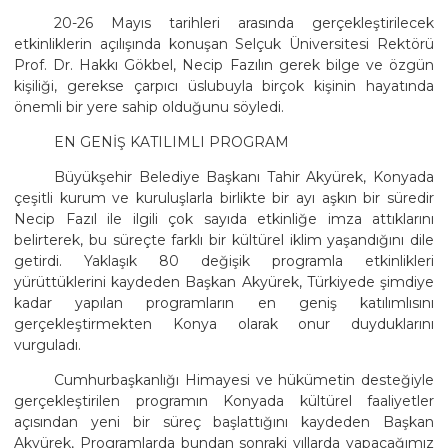
20-26 Mayıs tarihleri arasında gerçekleştirilecek
etkinliklerin açılışında konuşan Selçuk Üniversitesi Rektörü
Prof. Dr. Hakkı Gökbel, Necip Fazılın gerek bilge ve özgün
kişiliği, gerekse çarpıcı üslubuyla birçok kişinin hayatında
önemli bir yere sahip olduğunu söyledi.
EN GENİŞ KATILIMLI PROGRAM
Büyükşehir Belediye Başkanı Tahir Akyürek, Konyada
çeşitli kurum ve kuruluşlarla birlikte bir ayı aşkın bir süredir
Necip Fazıl ile ilgili çok sayıda etkinliğe imza attıklarını
belirterek, bu süreçte farklı bir kültürel iklim yaşandığını dile
getirdi. Yaklaşık 80 değişik programla etkinlikleri
yürüttüklerini kaydeden Başkan Akyürek, Türkiyede şimdiye
kadar yapılan programların en geniş katılımlısını
gerçekleştirmekten Konya olarak onur duyduklarını
vurguladı.
Cumhurbaşkanlığı Himayesi ve hükümetin desteğiyle
gerçekleştirilen programın Konyada kültürel faaliyetler
açısından yeni bir süreç başlattığını kaydeden Başkan
Akyürek, Programlarda bundan sonraki yıllarda yapacağımız