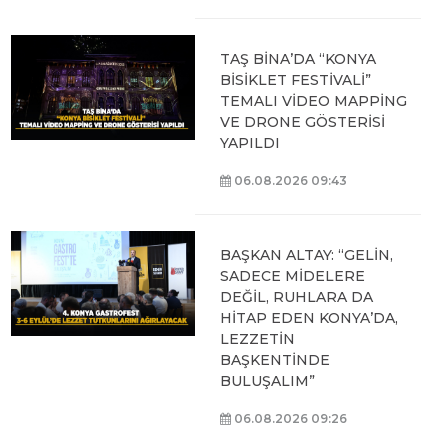
TAŞ BİNA’DA “KONYA
BİSİKLET FESTİVALİ”
TEMALI VİDEO MAPPİNG
VE DRONE GÖSTERİSİ
YAPILDI
06.08.2026 09:43
BAŞKAN ALTAY: “GELİN,
SADECE MİDELERE
DEĞİL, RUHLARA DA
HİTAP EDEN KONYA’DA,
LEZZETİN
BAŞKENTİNDE
BULUŞALIM”
06.08.2026 09:26