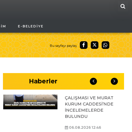
ARA
BAŞKAN ALTAY, GENÇ
ŞIM
E-BELEDIYE
KOMEK AKIL VE ZEKÂ
OYUNLARI’NIN FİNAL
TURUNDA
ÖĞRENCİLERİN
Bu sayfayı paylaş
HEYECANINI PAYLAŞTI
06.08.2026 15:06
Haberler
BAŞKAN ALTAY, KEÇİLİ
KANALI ISLAH
ÇALIŞMASI VE MURAT
KURUM CADDESİ’NDE
İNCELEMELERDE
BULUNDU
06.08.2026 12:46