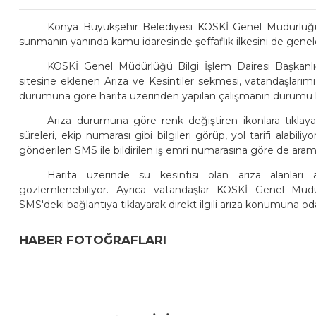
Konya Büyükşehir Belediyesi KOSKİ Genel Müdürlüğü,
sunmanın yanında kamu idaresinde şeffaflık ilkesini de genel
KOSKİ Genel Müdürlüğü Bilgi İşlem Dairesi Başkanlığ
sitesine eklenen Arıza ve Kesintiler sekmesi, vatandaşlarım
durumuna göre harita üzerinden yapılan çalışmanın durumu hak
Arıza durumuna göre renk değiştiren ikonlara tıklayan
süreleri, ekip numarası gibi bilgileri görüp, yol tarifi alab
gönderilen SMS ile bildirilen iş emri numarasına göre de arama
Harita üzerinde su kesintisi olan arıza alanları 
gözlemlenebiliyor. Ayrıca vatandaşlar KOSKİ Genel Müdürl
SMS'deki bağlantıya tıklayarak direkt ilgili arıza konumuna oda
HABER FOTOĞRAFLARI