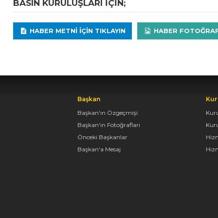
BASIN KURULUŞLARI IÇIN;
HABER METNI IÇIN TIKLAYIN
HABER FOTOĞRAFLA
Başkan
Kur
Başkan'ın Özgeçmişi
Kur
Başkan'ın Fotoğrafları
Kur
Önceki Başkanlar
Hiz
Başkan'a Mesaj
Hizm