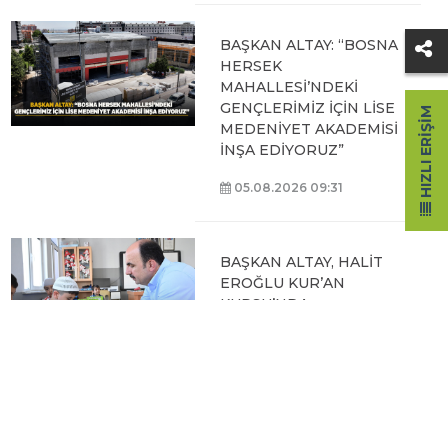
BAŞKAN ALTAY: “BOSNA
HERSEK
MAHALLESİ’NDEKİ
GENÇLERİMİZ İÇİN LİSE
HIZLI ERIŞIM
MEDENİYET AKADEMİSİ
İNŞA EDİYORUZ”
05.08.2026 09:31
BAŞKAN ALTAY, HALİT
EROĞLU KUR’AN
KURSU’NDA
ÖĞRENCİLERLE BİR
ARAYA GELDİ
04.08.2026 12:07