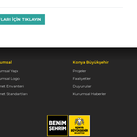
RI IÇIN TIKLAYIN
umsal
Konya Büyükşehir
umsal Yapı
Projeler
umsal Logo
Faaliyetler
met Envanteri
Duyurular
et Standartları
Kurumsal Haberler