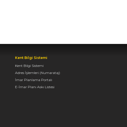
BAŞKAN ALTAY TÜM
KONYALILARI BİSİKLET
FESTİVALİ’NE DAVET
ETTİ
04.08.2026 11:16
BAŞKAN ALTAY:
Kent Bilgi Sistemi
“KONYA'YI TERCİH
EDECEK GENÇLERİMİZİ
Kent Bilgi Sistemi
HEM KALİTELİ BİR
Adres İşlemleri (Numarataj)
EĞİTİM HEM DE
İmar Planlama Portalı
UNUTAMAYACAKLARI
E-İmar Planı Askı Listesi
BİR ÜNİVERSİTE HAYATI
BEKLİYOR”
04.08.2026 10:10
AVRUPA BİSİKLET