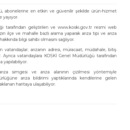
 abonelerine en etkin ve güvenilir şekilde ürün-hizmet
e yayıyor.
ı tarafından geliştirilen ve www.koski.gov.tr resmi web
ızın ilçe ve mahalle bazlı arama yaparak arıza tipi ve arıza
kında bilgi sahibi olmasını sağlıyor.
 vatandaşlar; arızanın adresi, müracaat, müdahale, bitiş
iliyor. Ayrıca vatandaşlara KOSKİ Genel Müdürlüğü tarafından
 yapılabiliyor.
arıza simgesi ve arıza alanının çizilmesi yöntemiyle
üğüne arıza bildirimi yaptıklarında kendilerine gelen
klanan haritaya ulaşabiliyor.