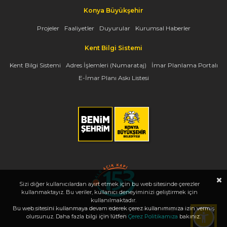
Konya Büyükşehir
Projeler
Faaliyetler
Duyurular
Kurumsal Haberler
Kent Bilgi Sistemi
Kent Bilgi Sistemi
Adres İşlemleri (Numarataj)
İmar Planlama Portalı
E-İmar Planı Askı Listesi
Sizi diğer kullanıcılardan ayırt etmek için bu web sitesinde çerezler
kullanmaktayız. Bu veriler, kullanıcı deneyiminizi geliştirmek için
kullanılmaktadır.
Bu web sitesini kullanmaya devam ederek çerez kullanımımıza izin vermiş
Copyright 2026, www.konya.bel.tr - Tüm Hakları Saklıdır - Bilgi İşlem Dairesi
Başkanlığı
olursunuz. Daha fazla bilgi için lütfen
Çerez Politikamıza
bakınız.