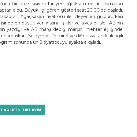
'nda binlerce kişiye iftar yemeği ikram edildi. Ramazan
kaptan oldu. Büyük ilgi gören gösteri saat 20.00'de başladı.
cakaptan Ağaçkakan tiyatrosu ile izleyenleri güldürürken
nde en büyük yeri insani ilişikler ve siyasiler aldı. AB'nin
sinin yazdığı ve AB marşı dediği marşını mehter eşliğinde
mhurbaşkanı Süleyman Demirel ve diğer siyasilerle ile igili
rogram sonunda ünlü tiyatrocuyu ayakta alkışladı.
RI IÇIN TIKLAYIN