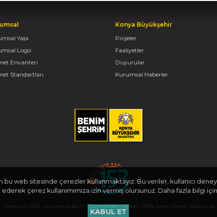
umsal
Konya Büyükşehir
umsal Yapı
Projeler
umsal Logo
Faaliyetler
met Envanteri
Duyurular
et Standartları
Kurumsal Haberler
in bu web sitesinde çerezler kullanmaktayız. Bu veriler, kullanıcı deneyi
derek çerez kullanımımıza izin vermiş olursunuz. Daha fazla bilgi için
Copyright 2026, www.konya.bel.tr - Tüm Hakları Saklıdır - Bilgi İşlem Dairesi Başkanlığı
KABUL ET