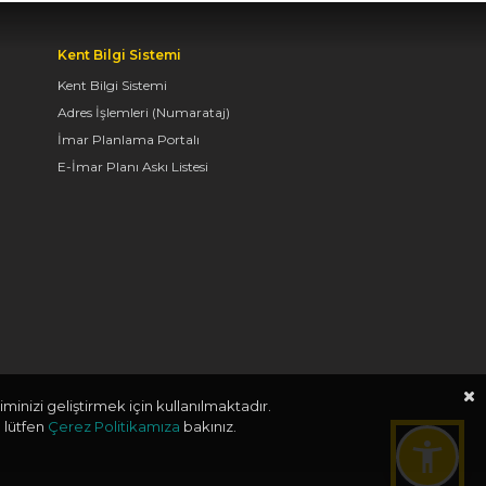
TAŞ BİNA’DA “KONYA
Kent Bilgi Sistemi
BİSİKLET FESTİVALİ”
Kent Bilgi Sistemi
TEMALI VİDEO MAPPİNG
VE DRONE GÖSTERİSİ
Adres İşlemleri (Numarataj)
YAPILDI
İmar Planlama Portalı
E-İmar Planı Askı Listesi
06.08.2026 09:43
BAŞKAN ALTAY: “GELİN,
SADECE MİDELERE
DEĞİL, RUHLARA DA
HİTAP EDEN KONYA’DA,
LEZZETİN
BAŞKENTİNDE
BULUŞALIM”
minizi geliştirmek için kullanılmaktadır.
 lütfen
Çerez Politikamıza
bakınız.
06.08.2026 09:26