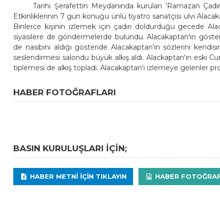
Tarihi Şerafettin Meydanında kurulan 'Ramazan Çadırı
Etkinliklerinin 7 gün konuğu ünlü tiyatro sanatçısı ulvi Alaca
Binlerce kişinin izlemek için çadırı doldurduğu gecede Ala
siyasilere de göndermelerde bulundu. Alacakaptan'ın gösterisi
de nasibini aldığı gösteride Alacakaptan'ın sözlerini kendi
seslendirmesi salondu büyük alkış aldı. Alackaptan'ın eski Cu
tiplemesi de alkış topladı. Alacakaptan'ı izlemeye gelenler p
HABER FOTOĞRAFLARI
BASIN KURULUŞLARI IÇIN;
HABER METNI IÇIN TIKLAYIN
HABER FOTOĞRAFLA