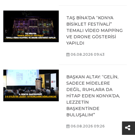
04.08.2026 10:10
AVRUPA BİSİKLET
BAŞKENTİ KONYA'DA
BİSİKLET FESTİVALİ
HEYECANI BAŞLADI
07.08.2026 14:30
BAŞKAN ALTAY: “GENÇ
KOMEK VE
BİLGEHANELERDE 30
BİN ÖĞRENCİMİZ YAZ
AYLARINI BİZİMLE
BİRLİKTE GEÇİRİYOR”
07.08.2026 14:30