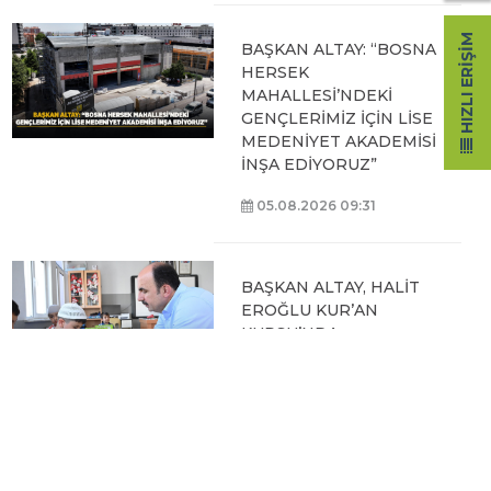
HIZLI ERIŞIM
BAŞKAN ALTAY, GENÇ
KOMEK AKIL VE ZEKÂ
OYUNLARI’NIN FİNAL
TURUNDA
ÖĞRENCİLERİN
HEYECANINI PAYLAŞTI
06.08.2026 15:06
BAŞKAN ALTAY, KEÇİLİ
KANALI ISLAH
ÇALIŞMASI VE MURAT
KURUM CADDESİ’NDE
İNCELEMELERDE
BULUNDU
06.08.2026 12:46