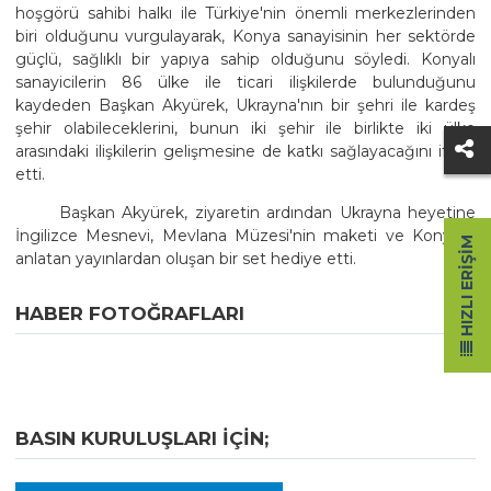
hoşgörü sahibi halkı ile Türkiye'nin önemli merkezlerinden
biri olduğunu vurgulayarak, Konya sanayisinin her sektörde
güçlü, sağlıklı bir yapıya sahip olduğunu söyledi. Konyalı
sanayicilerin 86 ülke ile ticari ilişkilerde bulunduğunu
kaydeden Başkan Akyürek, Ukrayna'nın bir şehri ile kardeş
şehir olabileceklerini, bunun iki şehir ile birlikte iki ülke
arasındaki ilişkilerin gelişmesine de katkı sağlayacağını ifade
etti.
Başkan Akyürek, ziyaretin ardından Ukrayna heyetine
İngilizce Mesnevi, Mevlana Müzesi'nin maketi ve Konya'yı
HIZLI ERIŞIM
anlatan yayınlardan oluşan bir set hediye etti.
HABER FOTOĞRAFLARI
BASIN KURULUŞLARI IÇIN;