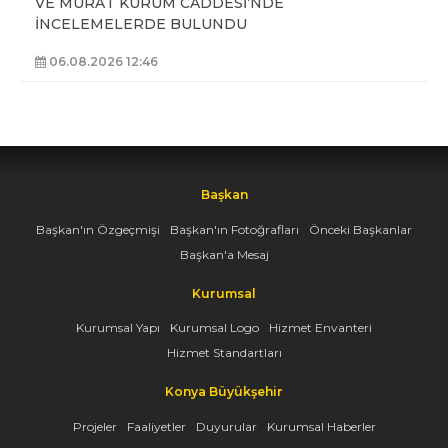
VE MURAT KURUM CADDESİ’NDE
İNCELEMELERDE BULUNDU
06.08.2026 12:46
Başkan
Başkan'ın Özgeçmişi
Başkan'ın Fotoğrafları
Önceki Başkanlar
Başkan'a Mesaj
Kurumsal
Kurumsal Yapı
Kurumsal Logo
Hizmet Envanteri
Hizmet Standartları
Konya Büyükşehir
Projeler
Faaliyetler
Duyurular
Kurumsal Haberler