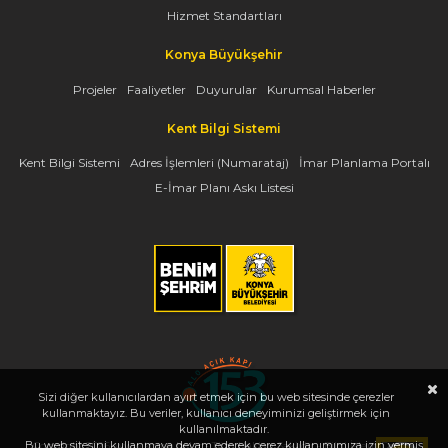
Hizmet Standartları
Konya Büyükşehir
Projeler
Faaliyetler
Duyurular
Kurumsal Haberler
Kent Bilgi Sistemi
Kent Bilgi Sistemi
Adres İşlemleri (Numarataj)
İmar Planlama Portalı
E-İmar Planı Askı Listesi
Sizi diğer kullanıcılardan ayırt etmek için bu web sitesinde çerezler
kullanmaktayız. Bu veriler, kullanıcı deneyiminizi geliştirmek için
kullanılmaktadır.
Bu web sitesini kullanmaya devam ederek çerez kullanımımıza izin vermiş
Copyright 2026, www.konya.bel.tr - Tüm Hakları Saklıdır - Bilgi İşlem Dairesi