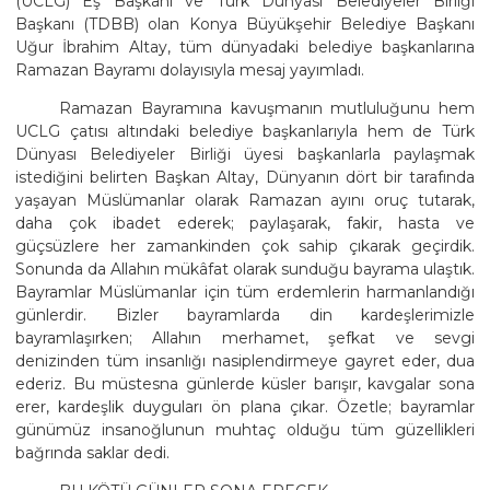
(UCLG) Eş Başkanı ve Türk Dünyası Belediyeler Birliği
Başkanı (TDBB) olan Konya Büyükşehir Belediye Başkanı
Uğur İbrahim Altay, tüm dünyadaki belediye başkanlarına
Ramazan Bayramı dolayısıyla mesaj yayımladı.
Ramazan Bayramına kavuşmanın mutluluğunu hem
UCLG çatısı altındaki belediye başkanlarıyla hem de Türk
Dünyası Belediyeler Birliği üyesi başkanlarla paylaşmak
istediğini belirten Başkan Altay, Dünyanın dört bir tarafında
yaşayan Müslümanlar olarak Ramazan ayını oruç tutarak,
daha çok ibadet ederek; paylaşarak, fakir, hasta ve
güçsüzlere her zamankinden çok sahip çıkarak geçirdik.
Sonunda da Allahın mükâfat olarak sunduğu bayrama ulaştık.
Bayramlar Müslümanlar için tüm erdemlerin harmanlandığı
günlerdir. Bizler bayramlarda din kardeşlerimizle
bayramlaşırken; Allahın merhamet, şefkat ve sevgi
denizinden tüm insanlığı nasiplendirmeye gayret eder, dua
ederiz. Bu müstesna günlerde küsler barışır, kavgalar sona
erer, kardeşlik duyguları ön plana çıkar. Özetle; bayramlar
günümüz insanoğlunun muhtaç olduğu tüm güzellikleri
bağrında saklar dedi.