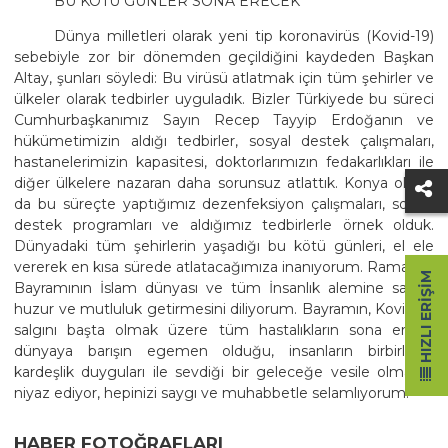
BU KÖTÜ GÜNLER SONA ERECEK
Dünya milletleri olarak yeni tip koronavirüs (Kovid-19)
sebebiyle zor bir dönemden geçildiğini kaydeden Başkan
Altay, şunları söyledi: Bu virüsü atlatmak için tüm şehirler ve
ülkeler olarak tedbirler uyguladık. Bizler Türkiyede bu süreci
Cumhurbaşkanımız Sayın Recep Tayyip Erdoğanın ve
hükümetimizin aldığı tedbirler, sosyal destek çalışmaları,
hastanelerimizin kapasitesi, doktorlarımızın fedakarlıkları ile
diğer ülkelere nazaran daha sorunsuz atlattık. Konya olarak
da bu süreçte yaptığımız dezenfeksiyon çalışmaları, sosyal
destek programları ve aldığımız tedbirlerle örnek olduk.
Dünyadaki tüm şehirlerin yaşadığı bu kötü günleri, el ele
vererek en kısa sürede atlatacağımıza inanıyorum. Ramazan
HIZLI ERIŞIM
Bayramının İslam dünyası ve tüm İnsanlık alemine sağlık,
huzur ve mutluluk getirmesini diliyorum. Bayramın, Kovid-19
salgını başta olmak üzere tüm hastalıkların sona erdiği,
dünyaya barışın egemen olduğu, insanların birbirlerini
kardeşlik duyguları ile sevdiği bir geleceğe vesile olmasını
niyaz ediyor, hepinizi saygı ve muhabbetle selamlıyorum.
HABER FOTOĞRAFLARI