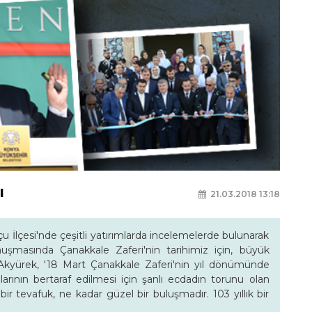
ı
21.03.2018 13:18
 İlçesi'nde çeşitli yatırımlarda incelemelerde bulunarak
Konuşmasında Çanakkale Zaferi'nin tarihimiz için, büyük
n Akyürek, '18 Mart Çanakkale Zaferi'nin yıl dönümünde
arının bertaraf edilmesi için şanlı ecdadın torunu olan
ir tevafuk, ne kadar güzel bir buluşmadır. 103 yıllık bir