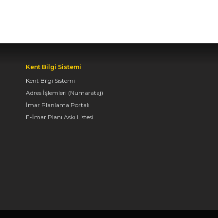
YAPILDI
06.08.2026 09:43
BAŞKAN ALTAY: “GELİN,
Kent Bilgi Sistemi
SADECE MİDELERE
DEĞİL, RUHLARA DA
Kent Bilgi Sistemi
HİTAP EDEN KONYA’DA,
Adres İşlemleri (Numarataj)
LEZZETİN
İmar Planlama Portalı
BAŞKENTİNDE
E-İmar Planı Askı Listesi
BULUŞALIM”
06.08.2026 09:26
BAŞKAN ALTAY: “BOSNA
HERSEK
MAHALLESİ’NDEKİ
GENÇLERİMİZ İÇİN LİSE
MEDENİYET AKADEMİSİ