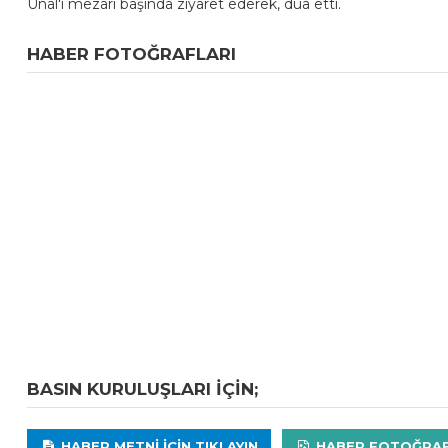
Ünal'ı mezarı başında ziyaret ederek, dua etti.
HABER FOTOĞRAFLARI
BASIN KURULUŞLARI IÇIN;
HABER METNI IÇIN TIKLAYIN
HABER FOTOĞRAFLA