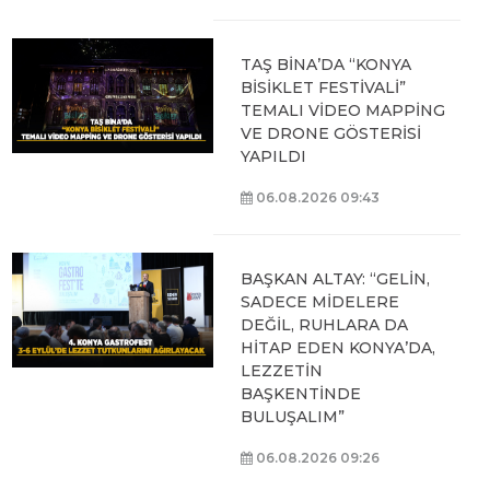
TAŞ BİNA’DA “KONYA
BİSİKLET FESTİVALİ”
TEMALI VİDEO MAPPİNG
VE DRONE GÖSTERİSİ
YAPILDI
06.08.2026 09:43
BAŞKAN ALTAY: “GELİN,
SADECE MİDELERE
DEĞİL, RUHLARA DA
HİTAP EDEN KONYA’DA,
LEZZETİN
BAŞKENTİNDE
BULUŞALIM”
06.08.2026 09:26