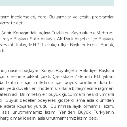
rım incelemeleri, Yerel Buluşmalar ve çeşitli programlar
hizmete açtı.
an Şehir Konağındaki açılışa Tuzlukçu Kaymakamı Mehmet
lediye Başkanı Salih Akkaya, AK Parti Akşehir İlçe Başkanı
Nevzat Kolaş, MHP Tuzlukçu İlçe Başkanı İsmail Budak,
dı.
k konuşmasına başlayan Konya Büyükşehir Belediye Başkanı
için önemine dikkat çekti. Çanakkale Zaferinin 103. yılının
a tarihimiz için, milletimiz için büyük ibretlerle dolu bir
lara, yedi düvelin en modern silahlarla birleşmesine rağmen
erin adı. Bir milletin en büyük gücü imanlı neslidir, imanlı
erdi. Büyük bedeller ödeyerek gösterdi ama asla ölümden
ete adeta koşarak yürüdü. Bu mirasa layık olmamız lazım.
ızı asla unutmamamız lazım. Yeniden Büyük Türkiyenin
 harç olmak idealini asla unutmamamız lazım dedi.