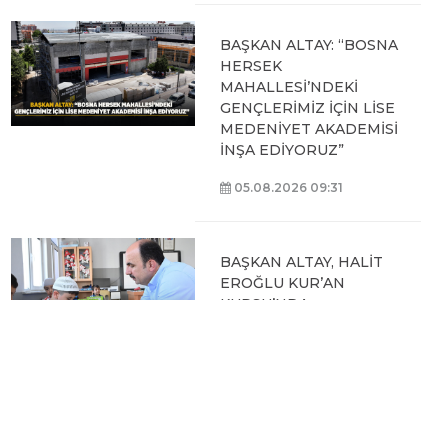
BAŞKAN ALTAY: “BOSNA
HERSEK
MAHALLESİ’NDEKİ
GENÇLERİMİZ İÇİN LİSE
MEDENİYET AKADEMİSİ
İNŞA EDİYORUZ”
05.08.2026 09:31
BAŞKAN ALTAY, HALİT
EROĞLU KUR’AN
KURSU’NDA
ÖĞRENCİLERLE BİR
ARAYA GELDİ
04.08.2026 12:07