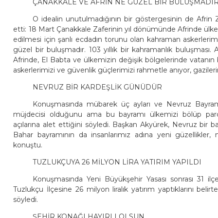
ÇANAKKALE VE AFRİN NE GÜZEL BİR BULUŞMADI
O idealin unutulmadığının bir göstergesinin de Afri
etti: 18 Mart Çanakkale Zaferinin yıl dönümünde Afrinde ül
edilmesi için şanlı ecdadın torunu olan kahraman askerlerimi
güzel bir buluşmadır. 103 yıllık bir kahramanlık buluşması
Afrinde, El Babta ve ülkemizin değişik bölgelerinde vatan
askerlerimizi ve güvenlik güçlerimizi rahmetle anıyor, gazilerim
NEVRUZ BİR KARDEŞLİK GÜNÜDÜR
Konuşmasında mübarek üç ayları ve Nevruz Bayramı
müjdecisi olduğunu ama bu bayramı ülkemizi bölüp parça
açılarına alet ettiğini söyledi. Başkan Akyürek, Nevruz bir
Bahar bayramının da insanlarımız adına yeni güzellikler, m
konuştu.
TUZLUKÇUYA 26 MİLYON LİRA YATIRIM YAPILDI
Konuşmasında Yeni Büyükşehir Yasası sonrası 31 ilçe
Tuzlukçu İlçesine 26 milyon liralık yatırım yaptıklarını be
söyledi.
ŞEHİR KONAĞI HAYIRLI OLSUN