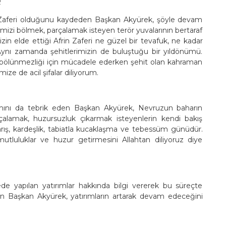
R
n Zaferi olduğunu kaydeden Başkan Akyürek, şöyle devam
kemizi bölmek, parçalamak isteyen terör yuvalarının bertaraf
zin elde ettiği Afrin Zaferi ne güzel bir tevafuk, ne kadar
. Aynı zamanda şehitlerimizin de buluştuğu bir yıldönümü.
ın bölünmezliği için mücadele ederken şehit olan kahraman
ize de acil şifalar diliyorum.
nı da tebrik eden Başkan Akyürek, Nevruzun baharın
lamak, huzursuzluk çıkarmak isteyenlerin kendi bakış
 barış, kardeşlik, tabiatla kucaklaşma ve tebessüm günüdür.
utluluklar ve huzur getirmesini Allahtan diliyoruz diye
de yapılan yatırımlar hakkında bilgi vererek bu süreçte
lirten Başkan Akyürek, yatırımların artarak devam edeceğini