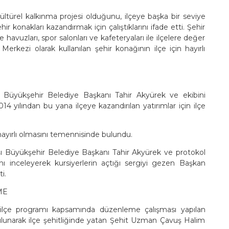
 kültürel kalkınma projesi olduğunu, ilçeye başka bir seviye
r konakları kazandırmak için çalıştıklarını ifade etti. Şehir
 havuzları, spor salonları ve kafeteryaları ile ilçelere değer
rkezi olarak kullanılan şehir konağının ilçe için hayırlı
Büyükşehir Belediye Başkanı Tahir Akyürek ve ekibini
14 yılından bu yana ilçeye kazandırılan yatırımlar için ilçe
ayırlı olmasını temennisinde bulundu.
şı Büyükşehir Belediye Başkanı Tahir Akyürek ve protokol
nı inceleyerek kursiyerlerin açtığı sergiyi gezen Başkan
i.
ME
ilçe programı kapsamında düzenleme çalışması yapılan
lunarak ilçe şehitliğinde yatan Şehit Uzman Çavuş Halim