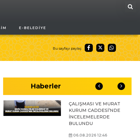
ARA
BAŞKAN ALTAY, GENÇ
ŞIM
E-BELEDIYE
KOMEK AKIL VE ZEKÂ
OYUNLARI’NIN FİNAL
TURUNDA
ÖĞRENCİLERİN
Bu sayfayı paylaş
HEYECANINI PAYLAŞTI
06.08.2026 15:06
Haberler
BAŞKAN ALTAY, KEÇİLİ
KANALI ISLAH
ÇALIŞMASI VE MURAT
KURUM CADDESİ’NDE
İNCELEMELERDE
BULUNDU
06.08.2026 12:46