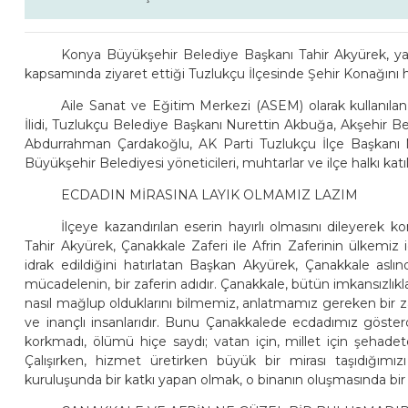
Konya Büyükşehir Belediye Başkanı Tahir Akyürek, yatı
kapsamında ziyaret ettiği Tuzlukçu İlçesinde Şehir Konağını 
Aile Sanat ve Eğitim Merkezi (ASEM) olarak kullanıl
İlidi, Tuzlukçu Belediye Başkanı Nurettin Akbuğa, Akşehir Be
Abdurrahman Çardakoğlu, AK Parti Tuzlukçu İlçe Başkanı 
Büyükşehir Belediyesi yöneticileri, muhtarlar ve ilçe halkı katıl
ECDADIN MİRASINA LAYIK OLMAMIZ LAZIM
İlçeye kazandırılan eserin hayırlı olmasını dileyere
Tahir Akyürek, Çanakkale Zaferi ile Afrin Zaferinin ülkemiz 
idrak edildiğini hatırlatan Başkan Akyürek, Çanakkale aslınd
mücadelenin, bir zaferin adıdır. Çanakkale, bütün imkansızlık
nasıl mağlup olduklarını bilmemiz, anlatmamız gereken bir zaf
ve inançlı insanlarıdır. Bunu Çanakkalede ecdadımız göst
korkmadı, ölümü hiçe saydı; vatan için, millet için şehad
Çalışırken, hizmet üretirken büyük bir mirası taşıdığım
kuruluşunda bir katkı yapan olmak, o binanın oluşmasında bir