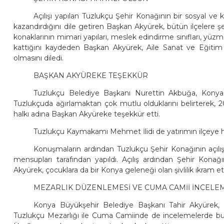
Açılışı yapılan Tuzlukçu Şehir Konağının bir sosyal ve
kazandırdığını dile getiren Başkan Akyürek, bütün ilçelere şehi
konaklarının mimari yapıları, meslek edindirme sınıfları, yüzme
kattığını kaydeden Başkan Akyürek, Aile Sanat ve Eğitim Me
olmasını diledi.
BAŞKAN AKYÜREKE TEŞEKKÜR
Tuzlukçu Belediye Başkanı Nurettin Akbuğa, Konya 
Tuzlukçuda ağırlamaktan çok mutlu olduklarını belirterek, 20
halkı adına Başkan Akyüreke teşekkür etti.
Tuzlukçu Kaymakamı Mehmet İlidi de yatırımın ilçeye h
Konuşmaların ardından Tuzlukçu Şehir Konağının açılı
mensupları tarafından yapıldı. Açılış ardından Şehir Konağı
Akyürek, çocuklara da bir Konya geleneği olan şivlilik ikram ett
MEZARLIK DÜZENLEMESİ VE CUMA CAMİİ İNCELE
Konya Büyükşehir Belediye Başkanı Tahir Akyürek, 
Tuzlukçu Mezarlığı ile Cuma Camiinde de incelemelerde bu