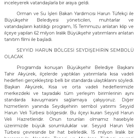
inceleyerek vatandaşlarla bir araya geldi.
Orman ve Su İşleri Bakan Yardımcısı Harun Tüfekçi ile
Büyükşehir Belediyesi yöneticileri, muhtarlar ve
vatandaşların katıldığı program, 15 Temmuzu anlatan klip ve
ilçeye yapılan 62 milyon liralık Büyükşehir yatırımlarını anlatan
tanıtım filmi ile başladı.
SEYYİD HARUN BÖLGESİ SEYDİŞEHİRİN SEMBOLÜ
OLACAK
Programda konuşan Büyükşehir Belediye Başkanı
Tahir Akyürek, ilçelerde yaptıkları yatırımlarla kısa vadeli
hedefleri gerçekleştirip belli bir standarda ulaştıklarını söyledi.
Başkan Akyürek, Kısa ve orta vadeli hedeflerimizle
merkezdeki ve taşradaki tüm yerleşim birimlerinin aynı
standarda kavuşmasını sağlamaya çalışıyoruz. Diğer
hizmetlerin yanında Seydişehirin sembol yatırımı Seyyid
Harun Veli Türbesi bölgesidir. Bu ilçeyi kuran Seyyid Harun
Veli Hazretleridir. Onun torunları olmamız hasebiyle
üzerimizde büyük sorumluluklar var. Seyyid Harun Veli
Türbesi çevresinde bir hat belirledik. 15 milyon liralık bir