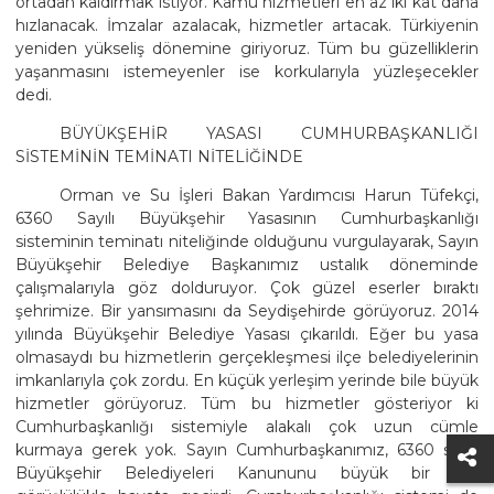
ortadan kaldırmak istiyor. Kamu hizmetleri en az iki kat daha
hızlanacak. İmzalar azalacak, hizmetler artacak. Türkiyenin
yeniden yükseliş dönemine giriyoruz. Tüm bu güzelliklerin
yaşanmasını istemeyenler ise korkularıyla yüzleşecekler
dedi.
BÜYÜKŞEHİR YASASI CUMHURBAŞKANLIĞI
SİSTEMİNİN TEMİNATI NİTELİĞİNDE
Orman ve Su İşleri Bakan Yardımcısı Harun Tüfekçi,
6360 Sayılı Büyükşehir Yasasının Cumhurbaşkanlığı
sisteminin teminatı niteliğinde olduğunu vurgulayarak, Sayın
Büyükşehir Belediye Başkanımız ustalık döneminde
çalışmalarıyla göz dolduruyor. Çok güzel eserler bıraktı
şehrimize. Bir yansımasını da Seydişehirde görüyoruz. 2014
yılında Büyükşehir Belediye Yasası çıkarıldı. Eğer bu yasa
olmasaydı bu hizmetlerin gerçekleşmesi ilçe belediyelerinin
imkanlarıyla çok zordu. En küçük yerleşim yerinde bile büyük
hizmetler görüyoruz. Tüm bu hizmetler gösteriyor ki
Cumhurbaşkanlığı sistemiyle alakalı çok uzun cümle
kurmaya gerek yok. Sayın Cumhurbaşkanımız, 6360 sayılı
Büyükşehir Belediyeleri Kanununu büyük bir ileri