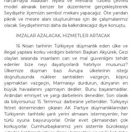
harcamayla Alaaddin Tepesi ve Mevlana Türbesi çevresi
model alınarak benzer bir düzenleme gerçekleştirerek
Seydişehir ilçemizin sembol mekanı yapacağız. Öte yandan
piknik ve mesire alanı oluşturulması için de çalışmalarımız
olacak. Seydişehirimizi daha da kalkındıracağız diye konuştu.
İMZALAR AZALACAK, HİZMETLER ARTACAK
16 Nisan tarihinin Türkiyeye düşmanlık eden ülke ve
illegal yapılara korku verdiğini belirten Başkan Akyürek, Gezi
olayları sırasında insanların can ve mal güvenliğini tehdit
edenler bize neyi dayatıyorlardı hatırlıyor musunuz?
Ülkemize düşman bazı Avrupa ülkelerinin isteği
doğrultusunda nükleer santralden vazgeçin, köprü
yapmaktan vazgeçin, Marmarayı durdurun, dünyanın en
büyük havaalanını yapmayın dediler. Bunu başaramadılar.
Ardından emniyet ve yargı darbelerini denediler. Son olarak
da biliyorsunuz 15 Temmuz darbesine yeltendiler. Türkiyeyi
fetret döneminden çıkaran AK Partiye düşmanlıklarından
Türkiyenin tarihteki şanlı yerini almasını istemeyenler, her
türlü oyuna başvuruyorlar. Onlar evet çıkmasından çok
korkuyorlar. Cumhurbaşkanımız yeni sistemle bürokrasiyi