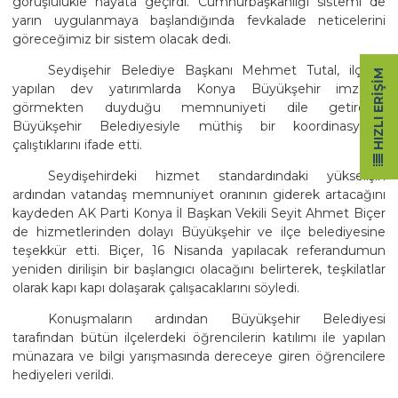
görüşlülükle hayata geçirdi. Cumhurbaşkanlığı sistemi de
yarın uygulanmaya başlandığında fevkalade neticelerini
göreceğimiz bir sistem olacak dedi.
Seydişehir Belediye Başkanı Mehmet Tutal, ilçede
HIZLI ERIŞIM
yapılan dev yatırımlarda Konya Büyükşehir imzasını
görmekten duyduğu memnuniyeti dile getirerek
Büyükşehir Belediyesiyle müthiş bir koordinasyonla
çalıştıklarını ifade etti.
Seydişehirdeki hizmet standardındaki yükselişin
ardından vatandaş memnuniyet oranının giderek artacağını
kaydeden AK Parti Konya İl Başkan Vekili Seyit Ahmet Biçer
de hizmetlerinden dolayı Büyükşehir ve ilçe belediyesine
teşekkür etti. Biçer, 16 Nisanda yapılacak referandumun
yeniden dirilişin bir başlangıcı olacağını belirterek, teşkilatlar
olarak kapı kapı dolaşarak çalışacaklarını söyledi.
Konuşmaların ardından Büyükşehir Belediyesi
tarafından bütün ilçelerdeki öğrencilerin katılımı ile yapılan
münazara ve bilgi yarışmasında dereceye giren öğrencilere
hediyeleri verildi.