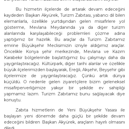
Bu hizmetin ilçelerde de artarak devam edeceğini
kaydeden Başkan Akyürek, Turizm Zabıtası, yabancı dil bilen
elemanlarla, özellikle yurtdışından gelen misafirlere yol
gösterme, Mevlana Meydanında ya da diğer turizm
alanlarında karşılaşabileceği problemleri çözme adına
yaptığımız bir hazırlık. Bu araçlar da Turizm Zabıtamız
emrine Büyükşehir Meclisimizin izniyle aldığımız araçlar.
Öncelikle Konya şehir merkezinde, Mevlana ve Kazım
Karabekir bölgelerinde başlattığımız bu çalışmayı daha da
yaygınlaştıracağız. Kültürpark, diğer tarihi alanlar ve özellikle
büyük ilçelerimizden başlayarak, Ereğli, Akşehir, Beyşehir gibi
ilçelerimize de yaygınlaştıracağız. Çünkü artık dünya
küçüldü. O nedenle gelen ziyaretçilere bizim geleneksel
misafirperverliğimize yakışır bir şekilde ev sahipliği
yapmamız lazım. Turizm Zabıtamız bunu sağlayacak diye
konuştu.
Zabıta hizmetlerin de Yeni Büyükşehir Yasası ile
başlayan yeni dönemde daha güçlü bir şekilde devam
edeceğini bildiren Başkan Akyürek, araçların hayırlı olmasını
diledi.