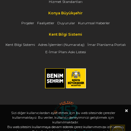
Hizmet Standartları
Konya Büyükşehir
Projeler
Faaliyetler
Duyurular
Kurumsal Haberler
Kent Bilgi Sistemi
Kent Bilgi Sistemi
Adres İşlemleri (Numarataj)
İmar Planlama Portalı
E-İmar Planı Askı Listesi
Sizi diğer kullanıcılardan ayırt etmek için bu web sitesinde çerezler
kullanmaktayız. Bu veriler, kullanıcı deneyiminizi geliştirmek için
kullanılmaktadır.
Bu web sitesini kullanmaya devam ederek çerez kullanımımıza izin vermiş
Copyright 2026, www.konya.bel.tr - Tüm Hakları Saklıdır - Bilgi İşlem Dairesi
Başkanlığı