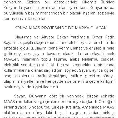
ediyorum. Sizlerin bu destekleriyle ülkemiz Türkiye
Yüzyılında yarınlara emin adımlarla yürürken, Konyamız da
bu yükselişin baş mimarlarından biri olacak inşallah. sözleriyle
konuşmasını tamamladı.
KONYA MAAS PROJESİNDE DE MARKA OLACAK
Ulaştırma ve Altyapı Bakan Yardımcısı Ömer Fatih
Sayan ise, çeşitli ulaşım modlarının tek birleşik sistem halinde
entegre olduğu, ulaşımı daha verimli, rahat ve erişilebilir hale
getirmeyi amaçlayan kavram olarak da tanımlayabilecek
MAASın, insanların toplu taşıma, araba kiralama, bisiklet,
elektrikli scooter gibi farklı taşıma seçeneklerini bir arada
kullanmalarına olanak sağladığını söyledi. Sayan, ayrıca kişisel
araç sahiplerinin trafik sıkışıklığını, trafikte geçirilen süreyi,
ulaşım maliyetlerini ve her şeyden de önemlisi çevre kirliliğini
azaltmayı vadettiğini ifade etti.
Sayan, Dünyanın dört bir yanındaki birçok şehirde
MAAS modelleri ve girişimleri denenmeye başlandı. Örneğin;
Finlandiyada, Singapurda, Birleşik Krallıkta, Amerikada MAAS
platformlarının dünyadaki başarılı uygulamalardan birkaçı