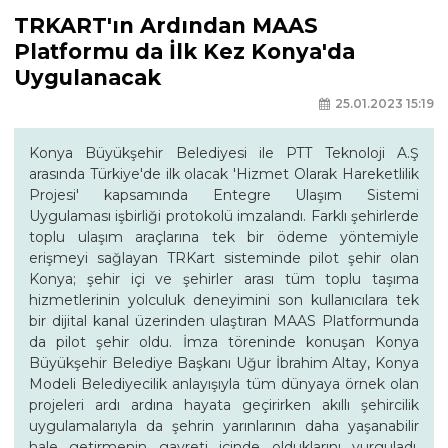
TRKART'ın Ardından MAAS
Platformu da İlk Kez Konya'da
Uygulanacak
25.01.2023 15:19
Konya Büyükşehir Belediyesi ile PTT Teknoloji A.Ş
arasında Türkiye'de ilk olacak 'Hizmet Olarak Hareketlilik
Projesi' kapsamında Entegre Ulaşım Sistemi
Uygulaması işbirliği protokolü imzalandı. Farklı şehirlerde
toplu ulaşım araçlarına tek bir ödeme yöntemiyle
erişmeyi sağlayan TRKart sisteminde pilot şehir olan
Konya; şehir içi ve şehirler arası tüm toplu taşıma
hizmetlerinin yolculuk deneyimini son kullanıcılara tek
bir dijital kanal üzerinden ulaştıran MAAS Platformunda
da pilot şehir oldu. İmza töreninde konuşan Konya
Büyükşehir Belediye Başkanı Uğur İbrahim Altay, Konya
Modeli Belediyecilik anlayışıyla tüm dünyaya örnek olan
projeleri ardı ardına hayata geçirirken akıllı şehircilik
uygulamalarıyla da şehrin yarınlarının daha yaşanabilir
hale getirmenin gayreti içinde olduklarını vurguladı.