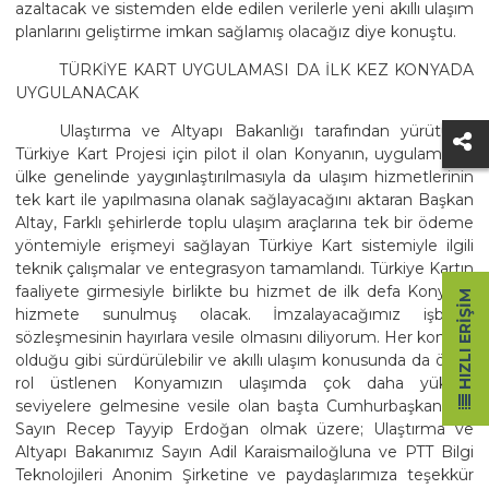
azaltacak ve sistemden elde edilen verilerle yeni akıllı ulaşım
planlarını geliştirme imkan sağlamış olacağız diye konuştu.
TÜRKİYE KART UYGULAMASI DA İLK KEZ KONYADA
UYGULANACAK
Ulaştırma ve Altyapı Bakanlığı tarafından yürütülen
Türkiye Kart Projesi için pilot il olan Konyanın, uygulamanın
ülke genelinde yaygınlaştırılmasıyla da ulaşım hizmetlerinin
tek kart ile yapılmasına olanak sağlayacağını aktaran Başkan
Altay, Farklı şehirlerde toplu ulaşım araçlarına tek bir ödeme
yöntemiyle erişmeyi sağlayan Türkiye Kart sistemiyle ilgili
teknik çalışmalar ve entegrasyon tamamlandı. Türkiye Kartın
faaliyete girmesiyle birlikte bu hizmet de ilk defa Konyada
HIZLI ERIŞIM
hizmete sunulmuş olacak. İmzalayacağımız işbirliği
sözleşmesinin hayırlara vesile olmasını diliyorum. Her konuda
olduğu gibi sürdürülebilir ve akıllı ulaşım konusunda da öncü
rol üstlenen Konyamızın ulaşımda çok daha yüksek
seviyelere gelmesine vesile olan başta Cumhurbaşkanımız
Sayın Recep Tayyip Erdoğan olmak üzere; Ulaştırma ve
Altyapı Bakanımız Sayın Adil Karaismailoğluna ve PTT Bilgi
Teknolojileri Anonim Şirketine ve paydaşlarımıza teşekkür