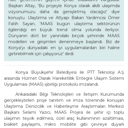
Başkan Altay, 'Bu projeyle Konya olarak akıllı ulaşımda
vizyonumuzu daha da genişletmiş olacağız' diye
konuştu. Ulaştırma ve Altyapı Bakan Yardımcısı Ömer
Fatih Sayan, 'MAAS bugün ulaştırma sektörünün
ilgilendiği en büyük trend olma yolunda ilerliyor.
Dünyanın dört bir yanındaki birçok şehrinde MAAS
modelleri ve girişimleri denenmeye başlandı. Biz de
Konya'yı dünyadaki en iyi uygulamalardan biri haline
getirebilmek için çalışıyoruz' dedi.
Konya Büyükşehir Belediyesi ile PTT Teknoloji A.Ş
arasında Hizmet Olarak Hareketlilik Entegre Ulaşım Sistemi
Uygulaması (MAAS) işbirliği protokolü imzalandı.
Ankaradaki Bilgi Teknolojileri ve İletişim Kurumunda
gerçekleştirilen proje tanıtım ve imza töreninde konuşan
Ulaştırma Denizcilik ve Haberleşme Araştırmaları Merkezi
Başkanı Selami Yazıcı, MAAS Projesi ile şehir içi toplu
ulaşımın teşvik edilmesi, özel araç kullanımının azaltılması,
bisiklet paylaşımı, mikro mobilite gibi çevreye duyarlı