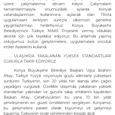
üzere çalışmalarımız devam ediyor. Çalışmaların
tamamlanmasıyla önümüzdeki aylarda Konyalı
vatandaşlarımızın kullanımına açılacak olan TRota
uygulamasını ilerleyen süreçte ülkemizin geneline
yaygınlaştırmayı hedefliyoruz. Konya Büyükşehir
Belediyemize Türkiye MAAS Projesine vermiş oldukları
destek için çok teşekkür ediyoruz. Bu anlamda yapmış
olduğumuz bütün geliştirmelere, uygulamalara öncülük
ettiler ifadelerini kullandı.
ULAŞIMDA YAKALANAN YÜKSEK STANDARTLARI
GURURLA TAKİP EDİYORUZ
Konya Büyükşehir Belediye Başkanı Uğur İbrahim
Altay, Türkiye Yüzyılı vizyonuyla güçlü adımlarla yükselişini
sürdüren Türkiyenin, son 20 yılda her alanda altın çağını
yaşadığını vurguladı. Özellikle ulaşımda yakalanan yüksek
standartları yakından ve gururla takip ettiklerini kaydeden
Başkan Altay, Çatalhöyükten bu yana 10 bin yıldır
şehirleşmenin en güzel örneklerinin sergileyen Konyamız,
bu gelişmelere paralel olarak büyümeyi ve gelişmeyi
başarmış Türkiyenin önde şehirlerinden birisidir dedi.