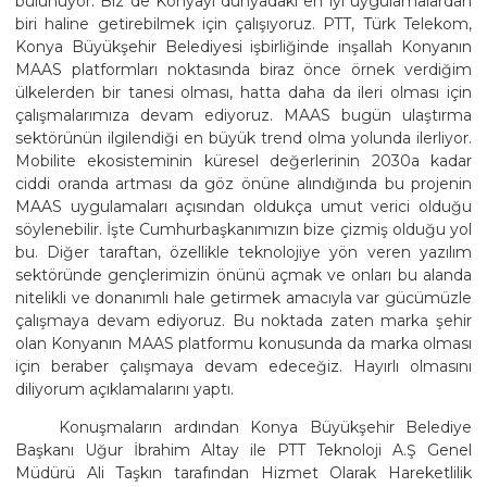
bulunuyor. Biz de Konyayı dünyadaki en iyi uygulamalardan
biri haline getirebilmek için çalışıyoruz. PTT, Türk Telekom,
Konya Büyükşehir Belediyesi işbirliğinde inşallah Konyanın
MAAS platformları noktasında biraz önce örnek verdiğim
ülkelerden bir tanesi olması, hatta daha da ileri olması için
çalışmalarımıza devam ediyoruz. MAAS bugün ulaştırma
sektörünün ilgilendiği en büyük trend olma yolunda ilerliyor.
Mobilite ekosisteminin küresel değerlerinin 2030a kadar
ciddi oranda artması da göz önüne alındığında bu projenin
MAAS uygulamaları açısından oldukça umut verici olduğu
söylenebilir. İşte Cumhurbaşkanımızın bize çizmiş olduğu yol
bu. Diğer taraftan, özellikle teknolojiye yön veren yazılım
sektöründe gençlerimizin önünü açmak ve onları bu alanda
nitelikli ve donanımlı hale getirmek amacıyla var gücümüzle
çalışmaya devam ediyoruz. Bu noktada zaten marka şehir
olan Konyanın MAAS platformu konusunda da marka olması
için beraber çalışmaya devam edeceğiz. Hayırlı olmasını
diliyorum açıklamalarını yaptı.
Konuşmaların ardından Konya Büyükşehir Belediye
Başkanı Uğur İbrahim Altay ile PTT Teknoloji A.Ş Genel
Müdürü Ali Taşkın tarafından Hizmet Olarak Hareketlilik