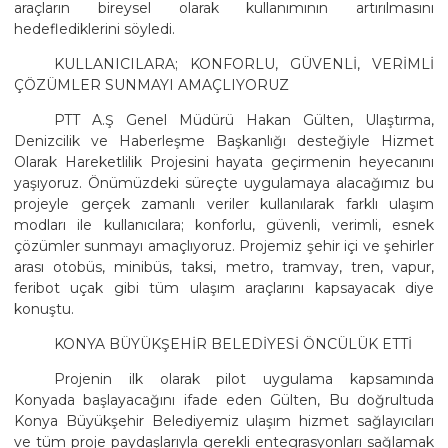
araçların bireysel olarak kullanımının artırılmasını
hedeflediklerini söyledi.
KULLANICILARA; KONFORLU, GÜVENLİ, VERİMLİ
ÇÖZÜMLER SUNMAYI AMAÇLIYORUZ
PTT A.Ş Genel Müdürü Hakan Gülten, Ulaştırma,
Denizcilik ve Haberleşme Başkanlığı desteğiyle Hizmet
Olarak Hareketlilik Projesini hayata geçirmenin heyecanını
yaşıyoruz. Önümüzdeki süreçte uygulamaya alacağımız bu
projeyle gerçek zamanlı veriler kullanılarak farklı ulaşım
modları ile kullanıcılara; konforlu, güvenli, verimli, esnek
çözümler sunmayı amaçlıyoruz. Projemiz şehir içi ve şehirler
arası otobüs, minibüs, taksi, metro, tramvay, tren, vapur,
feribot uçak gibi tüm ulaşım araçlarını kapsayacak diye
konuştu.
KONYA BÜYÜKŞEHİR BELEDİYESİ ÖNCÜLÜK ETTİ
Projenin ilk olarak pilot uygulama kapsamında
Konyada başlayacağını ifade eden Gülten, Bu doğrultuda
Konya Büyükşehir Belediyemiz ulaşım hizmet sağlayıcıları
ve tüm proje paydaşlarıyla gerekli entegrasyonları sağlamak