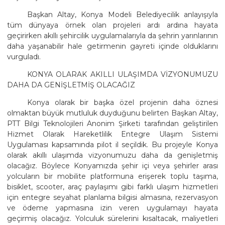
Başkan Altay, Konya Modeli Belediyecilik anlayışıyla
tüm dünyaya örnek olan projeleri ardı ardına hayata
geçirirken akıllı şehircilik uygulamalarıyla da şehrin yarınlarının
daha yaşanabilir hale getirmenin gayreti içinde olduklarını
vurguladı.
KONYA OLARAK AKILLI ULAŞIMDA VİZYONUMUZU
DAHA DA GENİŞLETMİŞ OLACAĞIZ
Konya olarak bir başka özel projenin daha öznesi
olmaktan büyük mutluluk duyduğunu belirten Başkan Altay,
PTT Bilgi Teknolojileri Anonim Şirketi tarafından geliştirilen
Hizmet Olarak Hareketlilik Entegre Ulaşım Sistemi
Uygulaması kapsamında pilot il seçildik. Bu projeyle Konya
olarak akıllı ulaşımda vizyonumuzu daha da genişletmiş
olacağız. Böylece Konyamızda şehir içi veya şehirler arası
yolcuların bir mobilite platformuna erişerek toplu taşıma,
bisiklet, scooter, araç paylaşımı gibi farklı ulaşım hizmetleri
için entegre seyahat planlama bilgisi almasına, rezervasyon
ve ödeme yapmasına izin veren uygulamayı hayata
geçirmiş olacağız. Yolculuk sürelerini kısaltacak, maliyetleri