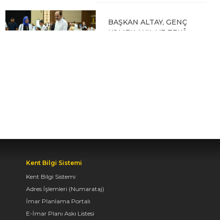
BAŞKAN ALTAY, GENÇ
KOMEK AKIL VE ZEKÂ
OYUNLARI’NIN FİNAL
TURUNDA
ÖĞRENCİLERİN
HEYECANINI PAYLAŞTI
06.08.2026 15:06
BAŞKAN ALTAY, KEÇİLİ
KANALI ISLAH
ÇALIŞMASI VE MURAT
KURUM CADDESİ’NDE
Kent Bilgi Sistemi
İNCELEMELERDE
Kent Bilgi Sistemi
BULUNDU
Adres İşlemleri (Numarataj)
06.08.2026 12:46
İmar Planlama Portalı
E-İmar Planı Askı Listesi