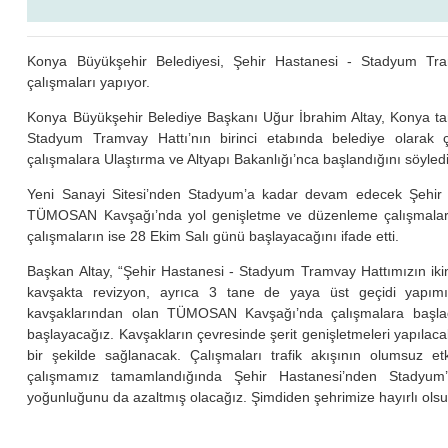
Konya Büyükşehir Belediyesi, Şehir Hastanesi - Stadyum Tra
çalışmaları yapıyor.
Konya Büyükşehir Belediye Başkanı Uğur İbrahim Altay, Konya tar
Stadyum Tramvay Hattı’nın birinci etabında belediye olarak çalı
çalışmalara Ulaştırma ve Altyapı Bakanlığı’nca başlandığını söyledi
Yeni Sanayi Sitesi’nden Stadyum’a kadar devam edecek Şehir 
TÜMOSAN Kavşağı’nda yol genişletme ve düzenleme çalışmalarına
çalışmaların ise 28 Ekim Salı günü başlayacağını ifade etti.
Başkan Altay, “Şehir Hastanesi - Stadyum Tramvay Hattımızın ikin
kavşakta revizyon, ayrıca 3 tane de yaya üst geçidi yapım
kavşaklarından olan TÜMOSAN Kavşağı’nda çalışmalara başla
başlayacağız. Kavşakların çevresinde şerit genişletmeleri yapılacak
bir şekilde sağlanacak. Çalışmaları trafik akışının olumsuz e
çalışmamız tamamlandığında Şehir Hastanesi’nden Stadyum’a 
yoğunluğunu da azaltmış olacağız. Şimdiden şehrimize hayırlı olsu