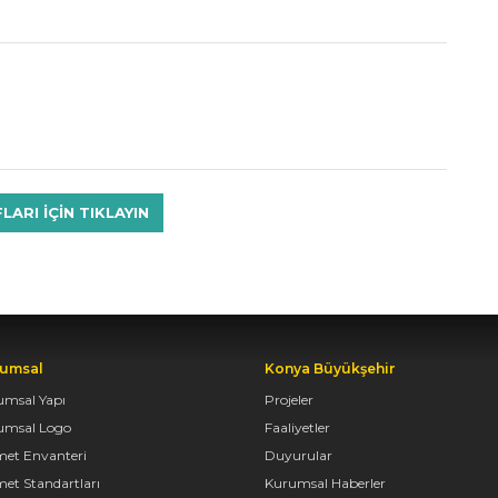
RI IÇIN TIKLAYIN
umsal
Konya Büyükşehir
umsal Yapı
Projeler
umsal Logo
Faaliyetler
met Envanteri
Duyurular
et Standartları
Kurumsal Haberler