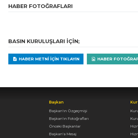
HABER FOTOĞRAFLARI
BASIN KURULUŞLARI IÇIN;
HABER METNI IÇIN TIKLAYIN
HABER FOTOĞRAFLA
Başkan
Kur
Başkan'ın Özgeçmişi
Kur
Başkan'ın Fotoğrafları
Kur
Önceki Başkanlar
Hiz
Başkan'a Mesaj
Hizm