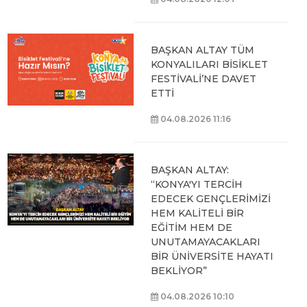
BAŞKAN ALTAY TÜM
KONYALILARI BİSİKLET
FESTİVALİ’NE DAVET
ETTİ
04.08.2026 11:16
BAŞKAN ALTAY:
“KONYA'YI TERCİH
EDECEK GENÇLERİMİZİ
HEM KALİTELİ BİR
EĞİTİM HEM DE
UNUTAMAYACAKLARI
BİR ÜNİVERSİTE HAYATI
BEKLİYOR”
04.08.2026 10:10