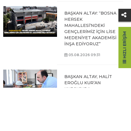
BAŞKAN ALTAY: “BOSNA
HERSEK
MAHALLESİ’NDEKİ
GENÇLERİMİZ İÇİN LİSE
HIZLI ERIŞIM
MEDENİYET AKADEMİSİ
İNŞA EDİYORUZ”
05.08.2026 09:31
BAŞKAN ALTAY, HALİT
EROĞLU KUR’AN
KURSU’NDA
ÖĞRENCİLERLE BİR
ARAYA GELDİ
04.08.2026 12:07