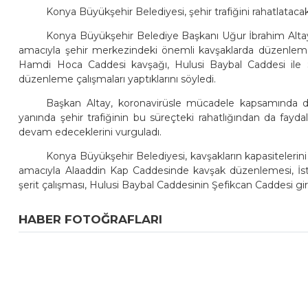
Konya Büyükşehir Belediyesi, şehir trafiğini rahatlat
Konya Büyükşehir Belediye Başkanı Uğur İbrahim Altay, t
amacıyla şehir merkezindeki önemli kavşaklarda düzenlemeler
Hamdi Hoca Caddesi kavşağı, Hulusi Baybal Caddesi ile 
düzenleme çalışmaları yaptıklarını söyledi.
Başkan Altay, koronavirüsle mücadele kapsamında dez
yanında şehir trafiğinin bu süreçteki rahatlığından da fayd
devam edeceklerini vurguladı.
Konya Büyükşehir Belediyesi, kavşakların kapasitelerin
amacıyla Alaaddin Kap Caddesinde kavşak düzenlemesi, İs
şerit çalışması, Hulusi Baybal Caddesinin Şefikcan Caddesi gi
HABER FOTOĞRAFLARI