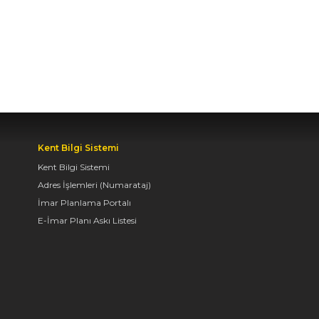
BAŞKAN ALTAY TÜM
KONYALILARI BİSİKLET
FESTİVALİ’NE DAVET
ETTİ
04.08.2026 11:16
BAŞKAN ALTAY:
“KONYA'YI TERCİH
Kent Bilgi Sistemi
EDECEK GENÇLERİMİZİ
Kent Bilgi Sistemi
HEM KALİTELİ BİR
Adres İşlemleri (Numarataj)
EĞİTİM HEM DE
İmar Planlama Portalı
UNUTAMAYACAKLARI
BİR ÜNİVERSİTE HAYATI
E-İmar Planı Askı Listesi
BEKLİYOR”
04.08.2026 10:10
AVRUPA BİSİKLET