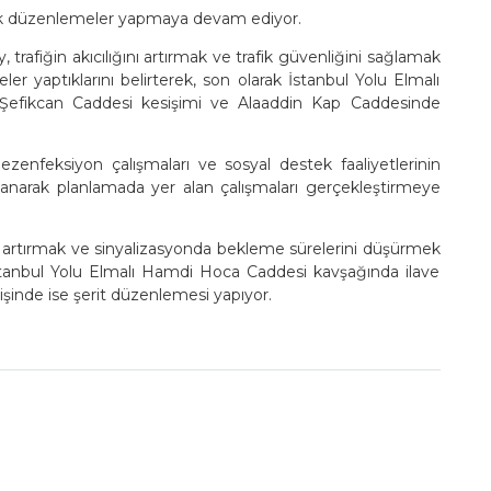
acak düzenlemeler yapmaya devam ediyor.
rafiğin akıcılığını artırmak ve trafik güvenliğini sağlamak
 yaptıklarını belirterek, son olarak İstanbul Yolu Elmalı
Şefikcan Caddesi kesişimi ve Alaaddin Kap Caddesinde
enfeksiyon çalışmaları ve sosyal destek faaliyetlerinin
alanarak planlamada yer alan çalışmaları gerçekleştirmeye
i artırmak ve sinyalizasyonda bekleme sürelerini düşürmek
tanbul Yolu Elmalı Hamdi Hoca Caddesi kavşağında ilave
rişinde ise şerit düzenlemesi yapıyor.