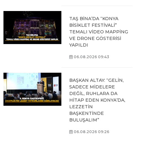
TAŞ BİNA’DA “KONYA
BİSİKLET FESTİVALİ”
TEMALI VİDEO MAPPİNG
VE DRONE GÖSTERİSİ
YAPILDI
06.08.2026 09:43
BAŞKAN ALTAY: “GELİN,
SADECE MİDELERE
DEĞİL, RUHLARA DA
HİTAP EDEN KONYA’DA,
LEZZETİN
BAŞKENTİNDE
BULUŞALIM”
06.08.2026 09:26