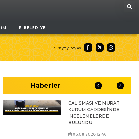
ARA
BAŞKAN ALTAY, GENÇ
ŞIM
E-BELEDIYE
KOMEK AKIL VE ZEKÂ
OYUNLARI’NIN FİNAL
TURUNDA
ÖĞRENCİLERİN
Bu sayfayı paylaş
HEYECANINI PAYLAŞTI
06.08.2026 15:06
Haberler
BAŞKAN ALTAY, KEÇİLİ
KANALI ISLAH
ÇALIŞMASI VE MURAT
KURUM CADDESİ’NDE
İNCELEMELERDE
BULUNDU
06.08.2026 12:46