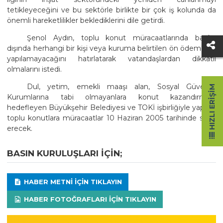
tetikleyeceğini ve bu sektörle birlikte bir çok iş kolunda da
önemli hareketlilikler beklediklerini dile getirdi.
Şenol Aydın, toplu konut müracaatlarında banka
dışında herhangi bir kişi veya kuruma belirtilen ön ödemenin
yapılamayacağını hatırlatarak vatandaşlardan dikkatli
olmalarını istedi.
Dul, yetim, emekli maaşı alan, Sosyal Güvenlik
HIZLI ERIŞIM
Kurumlarına tabi olmayanlara konut kazandırmayı
hedefleyen Büyükşehir Belediyesi ve TOKİ işbirliğiyle yapılan
toplu konutlara müracaatlar 10 Haziran 2005 tarihinde sona
erecek.
BASIN KURULUŞLARI IÇIN;
HABER METNI IÇIN TIKLAYIN
HABER FOTOĞRAFLARI IÇIN TIKLAYIN