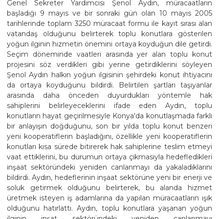
Genel Sekreter Yardımcısı Şenol Aydın, müracaatların
başladığı 9 mayıs ve bir sonraki gün olan 10 mayıs 2005
tarihlerinde toplam 3250 müracaat formu ile kayıt sırası alan
vatandaş olduğunu belirterek toplu konutlara gösterilen
yoğun ilginin hizmetin önemini ortaya koyduğun dile getirdi.
Seçim döneminde vaatleri arasında yer alan toplu konut
projesini söz verdikleri gibi yerine getirdiklerini söyleyen
Şenol Aydın halkın yoğun ilgisinin şehirdeki konut ihtiyacını
da ortaya koyduğunu bildirdi. Belirtilen şartları taşıyanlar
arasında daha önceden duyurdukları yöntemle hak
sahiplerini belirleyeceklerini ifade eden Aydın, toplu
konutların hayat geçirilmesiyle Konya'da konutlaşmada farklı
bir anlayışın doğduğunu, son bir yılda toplu konut benzeri
yeni kooperatiflerin başladığını, özellikle yeni kooperatiflerin
konutları kısa sürede bitirerek hak sahiplerine teslim etmeyi
vaat ettiklerini, bu durumun ortaya çıkmasıyla hedefledikleri
inşaat sektöründeki yeniden canlanmayı da yakaladıklarını
bildirdi. Aydın, hedeflerinin inşaat sektörüne yeni bir enerji ve
soluk getirmek olduğunu belirterek, bu alanda hizmet
üretmek isteyen iş adamlarına da yapılan müracaatların ışık
olduğunu hatırlattı. Aydın, toplu konutlara yaşanan yoğun
ilginin inşat sektöründeki yeniden canlanmayı