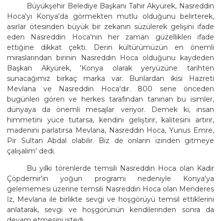
Büyükşehir Belediye Başkanı Tahir Akyürek, Nasreddin
Hoca'yı Konya'da görmekten mutlu olduğunu belirterek,
asırlar ötesinden büyük bir zekanın süzülerek gelişini ifade
eden Nasreddin Hoca'nın her zaman güzellikleri ifade
ettiğine dikkat çekti. Derin kültürümüzün en önemli
miraslarından birinin Nasreddin Hoca olduğunu kaydeden
Başkan Akyürek, 'Konya olarak yeryüzüne tarihten
sunacağımız birkaç marka var. Bunlardan ikisi Hazreti
Mevlana ve Nasreddin Hoca'dır. 800 sene önceden
bugünleri gören ve herkes tarafından tanınan bu isimler,
dünyaya da önemli mesajlar veriyor. Demek ki, insan
himmetini yüce tutarsa, kendini geliştirir, kalitesini artırır,
madenini parlatırsa Mevlana, Nasreddin Hoca, Yunus Emre,
Pir Sultan Abdal olabilir. Biz de onların izinden gitmeye
çalışalım' dedi.
Bu yılki törenlerde temsili Nasreddin Hoca olan Kadir
Çöpdemir'in yoğun programı nedeniyle Konya'ya
gelememesi üzerine temsili Nasreddin Hoca olan Menderes
İz, Mevlana ile birlikte sevgi ve hoşgörüyü temsil ettiklerini
anlatarak, sevgi ve hoşgörünün kendilerinden sonra da
devam etmesini istedi.