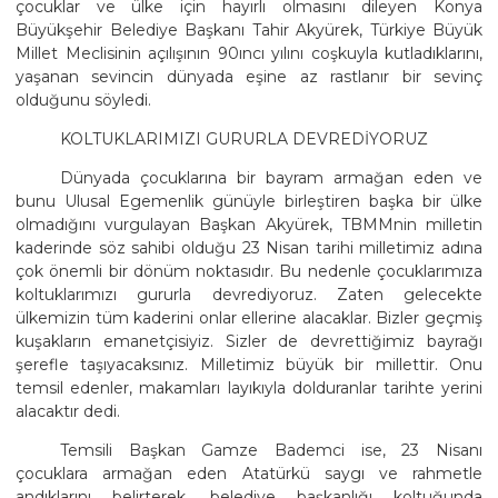
çocuklar ve ülke için hayırlı olmasını dileyen Konya
Büyükşehir Belediye Başkanı Tahir Akyürek, Türkiye Büyük
Millet Meclisinin açılışının 90ıncı yılını coşkuyla kutladıklarını,
yaşanan sevincin dünyada eşine az rastlanır bir sevinç
olduğunu söyledi.
KOLTUKLARIMIZI GURURLA DEVREDİYORUZ
Dünyada çocuklarına bir bayram armağan eden ve
bunu Ulusal Egemenlik günüyle birleştiren başka bir ülke
olmadığını vurgulayan Başkan Akyürek, TBMMnin milletin
kaderinde söz sahibi olduğu 23 Nisan tarihi milletimiz adına
çok önemli bir dönüm noktasıdır. Bu nedenle çocuklarımıza
koltuklarımızı gururla devrediyoruz. Zaten gelecekte
ülkemizin tüm kaderini onlar ellerine alacaklar. Bizler geçmiş
kuşakların emanetçisiyiz. Sizler de devrettiğimiz bayrağı
şerefle taşıyacaksınız. Milletimiz büyük bir millettir. Onu
temsil edenler, makamları layıkıyla dolduranlar tarihte yerini
alacaktır dedi.
Temsili Başkan Gamze Bademci ise, 23 Nisanı
çocuklara armağan eden Atatürkü saygı ve rahmetle
andıklarını belirterek, belediye başkanlığı koltuğunda