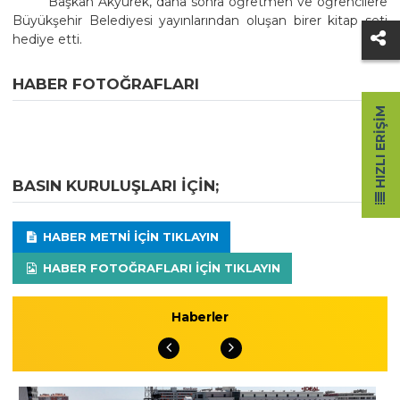
Başkan Akyürek, daha sonra öğretmen ve öğrencilere
Büyükşehir Belediyesi yayınlarından oluşan birer kitap seti
hediye etti.
HABER FOTOĞRAFLARI
HIZLI ERIŞIM
BASIN KURULUŞLARI IÇIN;
HABER METNI IÇIN TIKLAYIN
HABER FOTOĞRAFLARI IÇIN TIKLAYIN
Haberler