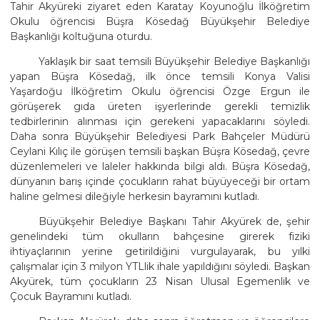
Tahir Akyüreki ziyaret eden Karatay Koyunoğlu İlköğretim
Okulu öğrencisi Büşra Kösedağ Büyükşehir Belediye
Başkanlığı koltuğuna oturdu.
Yaklaşık bir saat temsili Büyükşehir Belediye Başkanlığı
yapan Büşra Kösedağ, ilk önce temsili Konya Valisi
Yaşardoğu İlköğretim Okulu öğrencisi Özge Ergun ile
görüşerek gıda üreten işyerlerinde gerekli temizlik
tedbirlerinin alınması için gerekeni yapacaklarını söyledi.
Daha sonra Büyükşehir Belediyesi Park Bahçeler Müdürü
Ceylani Kılıç ile görüşen temsili başkan Büşra Kösedağ, çevre
düzenlemeleri ve laleler hakkında bilgi aldı. Büşra Kösedağ,
dünyanın barış içinde çocukların rahat büyüyeceği bir ortam
haline gelmesi dileğiyle herkesin bayramını kutladı.
Büyükşehir Belediye Başkanı Tahir Akyürek de, şehir
genelindeki tüm okulların bahçesine girerek fiziki
ihtiyaçlarının yerine getirildiğini vurgulayarak, bu yılki
çalışmalar için 3 milyon YTLlik ihale yapıldığını söyledi. Başkan
Akyürek, tüm çocukların 23 Nisan Ulusal Egemenlik ve
Çocuk Bayramını kutladı.