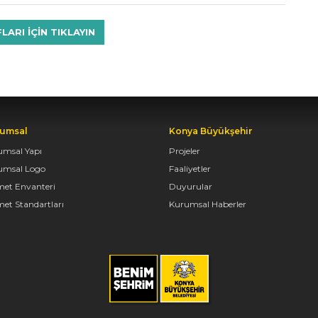
RI IÇIN TIKLAYIN
umsal
Konya Büyükşehir
umsal Yapı
Projeler
umsal Logo
Faaliyetler
met Envanteri
Duyurular
et Standartları
Kurumsal Haberler