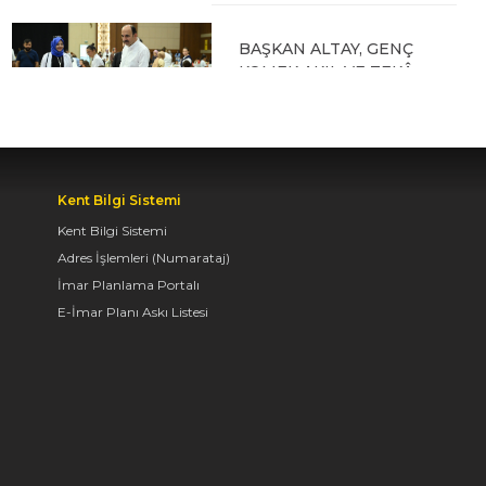
BAŞKAN ALTAY, GENÇ
KOMEK AKIL VE ZEKÂ
OYUNLARI’NIN FİNAL
TURUNDA
ÖĞRENCİLERİN
HEYECANINI PAYLAŞTI
Kent Bilgi Sistemi
06.08.2026 15:06
Kent Bilgi Sistemi
Adres İşlemleri (Numarataj)
BAŞKAN ALTAY, KEÇİLİ
İmar Planlama Portalı
KANALI ISLAH
E-İmar Planı Askı Listesi
ÇALIŞMASI VE MURAT
KURUM CADDESİ’NDE
İNCELEMELERDE
BULUNDU
06.08.2026 12:46