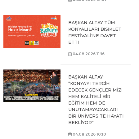
BAŞKAN ALTAY TÜM
KONYALILARI BİSİKLET
FESTİVALİ’NE DAVET
ETTİ
04.08.2026 11:16
BAŞKAN ALTAY:
“KONYA'YI TERCİH
EDECEK GENÇLERİMİZİ
HEM KALİTELİ BİR
EĞİTİM HEM DE
UNUTAMAYACAKLARI
BİR ÜNİVERSİTE HAYATI
BEKLİYOR”
04.08.2026 10:10