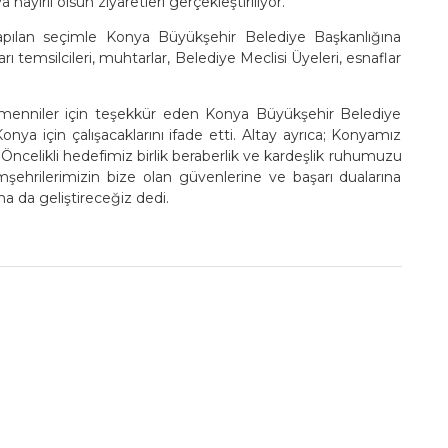
yırlı olsun ziyaretleri gerçekleştiriliyor.
apılan seçimle Konya Büyükşehir Belediye Başkanlığına
rı temsilcileri, muhtarlar, Belediye Meclisi Üyeleri, esnaflar
menniler için teşekkür eden Konya Büyükşehir Belediye
ya için çalışacaklarını ifade etti. Altay ayrıca; Konyamız
r. Öncelikli hedefimiz birlik beraberlik ve kardeşlik ruhumuzu
hrilerimizin bize olan güvenlerine ve başarı dualarına
 da geliştireceğiz dedi.