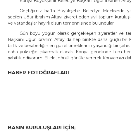
Konya Büyükşehir Belediye Başkanı Uğur İbrahim Altaya ha
Geçtiğimiz hafta Büyükşehir Belediye Meclisinde y
seçilen Uğur İbrahim Altayı ziyaret eden sivil toplum kuruluşla
ve vatandaşlar hayırlı olsun temennisinde bulundular.
Gün boyu yoğun olarak gerçekleşen ziyaretler ve te
Başkanı Uğur İbrahim Altay da hep birlikte daha güçlü bir Kon
birlik ve beraberliğin en güzel örneklerinin yaşandığı bir şehi
daha yükseğe çıkarmak olacak. Konya genelinde tüm hemşe
şahitlik ediyorum. El ele, gönül gönüle vererek Konyamızı daha
HABER FOTOĞRAFLARI
BASIN KURULUŞLARI IÇIN;