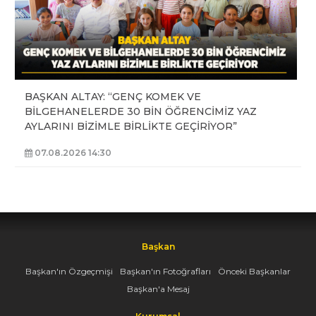
BAŞKAN ALTAY: “GENÇ KOMEK VE
BİLGEHANELERDE 30 BİN ÖĞRENCİMİZ YAZ
AYLARINI BİZİMLE BİRLİKTE GEÇİRİYOR”
07.08.2026 14:30
Başkan
Başkan'ın Özgeçmişi
Başkan'ın Fotoğrafları
Önceki Başkanlar
Başkan'a Mesaj