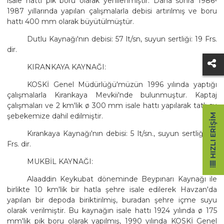
isale hattı pik boru olarak yenilenmiştir. Daha sonra 1986-
1987 yıllarında yapılan çalışmalarla debisi artırılmış ve boru
hattı 400 mm olarak büyütülmüştür.
Dutlu Kaynağı'nın debisi: 57 lt/sn, suyun sertliği: 19 Frs.
dir.
KIRANKAYA KAYNAĞI:
KOSKİ Genel Müdürlüğü'müzün 1996 yılında yaptığı
çalışmalarla Kırankaya Mevkii'nde bulunmuştur. Kaptaj
çalışmaları ve 2 km'lik ø 300 mm isale hattı yapılarak tatlı su
şebekemize dahil edilmiştir.
HIZLI ERIŞIM
Kırankaya Kaynağı'nın debisi: 5 lt/sn., suyun sertliği: 14
Frs. dir.
MUKBİL KAYNAĞI:
Alaaddin Keykubat döneminde Beypınarı Kaynağı ile
birlikte 10 km'lik bir hatla şehre isale edilerek Havzan'da
yapılan bir depoda biriktirilmiş, buradan şehre içme suyu
olarak verilmiştir. Bu kaynağın isale hattı 1924 yılında ø 175
mm'lik pik boru olarak yapılmış, 1990 yılında KOSKİ Genel