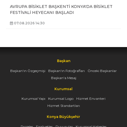
AVRUPA BİSİKLET BAŞKENTİ KONYA'DA BİSİKLET
FESTİVALİ HEYECANI BAŞLADI
07.08.2026 14:30
Başkan
Başkan'ın Özgeçmişi
Başkan'ın Fotoğrafları
Önceki Başkanlar
Başkan'a Mesaj
Kurumsal
Kurumsal Yapı
Kurumsal Logo
Hizmet Envanteri
Hizmet Standartları
Konya Büyükşehir
Projeler
Faaliyetler
Duyurular
Kurumsal Haberler