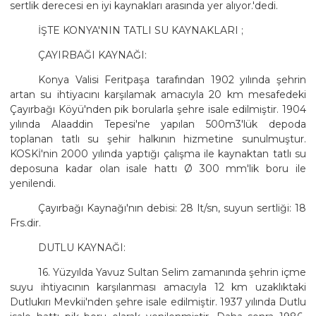
sertlik derecesi en iyi kaynakları arasında yer alıyor.'dedi.
İŞTE KONYA'NIN TATLI SU KAYNAKLARI ;
ÇAYIRBAĞI KAYNAĞI:
Konya Valisi Feritpaşa tarafından 1902 yılında şehrin
artan su ihtiyacını karşılamak amacıyla 20 km mesafedeki
Çayırbağı Köyü'nden pik borularla şehre isale edilmiştir. 1904
yılında Alaaddin Tepesi'ne yapılan 500m3'lük depoda
toplanan tatlı su şehir halkının hizmetine sunulmuştur.
KOSKİ'nin 2000 yılında yaptığı çalışma ile kaynaktan tatlı su
deposuna kadar olan isale hattı Ø 300 mm'lik boru ile
yenilendi.
Çayırbağı Kaynağı'nın debisi: 28 lt/sn, suyun sertliği: 18
Frs.dir.
DUTLU KAYNAĞI:
16. Yüzyılda Yavuz Sultan Selim zamanında şehrin içme
suyu ihtiyacının karşılanması amacıyla 12 km uzaklıktaki
Dutlukırı Mevkii'nden şehre isale edilmiştir. 1937 yılında Dutlu