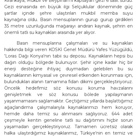
Kırankaya, Mukbil ve Beypınarı'nı kapsayan gezi 6 saat sürdü.
Gezi esnasında en büyük ilgi Selçuklular döneminde güç
şartlar içinde şehre ulaştırılan mukbil memba suyu
kaynağına oldu. Basın mensuplarının gurup gurup girdikleri
35 metre uzunluğunda mağarayı andıran kaynak, şehrin en
önemli tatlı su kaynakları arasında yer alıyor.
Basın mensuplarına çalışmaları ve su kaynakları
hakkında bilgi veren KOSKİ Genel Müdürü Yafes Yüzügüldü,
'Loras Dağı Konya'nın tabii su deposu. Kaynakların hepsi bu
dağın olduğu bölgede bulunuyor. Şehir içine kadar hiç bir
enerji desteğine ihtiyaç duymadan gelebilen bu su
kaynaklarının kimyasal ve çevresel etkenden korunması için,
bulundukları alanın tamamına fidan dikimi gerçekleştiriyoruz.
Öncelik hedefimiz söz konusu koruma havzalarını
genişletmek ve söz konusu bölede yapılaşmanın
yaşanmamasını sağlamaktır. Geçtiğimiz yıllarda başlattığımız
ağaçlandırma çalışmalarıyla kaynaklarımızı hem koruyor,
hemde daha temiz su alınmasını sağlıyoruz. 644 adet
çeşmeyle kentin geneline tatlı su dağıtımını hiçbir sorun
yaşamadan gerçekleştiriyoruz. Tamamen ücretsiz olarak
halka ulaştırdığımız kaynaklarımız, Türkiye'nin en temiz ve