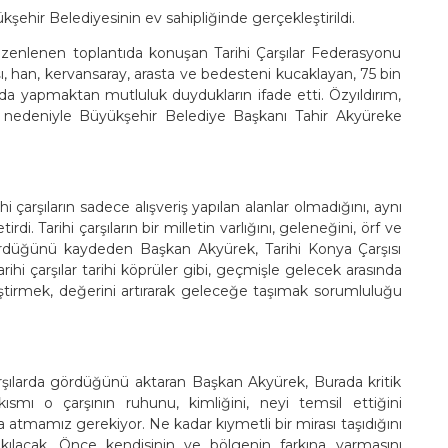
ehir Belediyesinin ev sahipliğinde gerçekleştirildi.
zenlenen toplantıda konuşan Tarihi Çarşılar Federasyonu
şı, han, kervansaray, arasta ve bedesteni kucaklayan, 75 bin
da yapmaktan mutluluk duydukların ifade etti. Özyıldırım,
ı nedeniyle Büyükşehir Belediye Başkanı Tahir Akyüreke
çarşıların sadece alışveriş yapılan alanlar olmadığını, aynı
i. Tarihi çarşıların bir milletin varlığını, geleneğini, örf ve
gördüğünü kaydeden Başkan Akyürek, Tarihi Konya Çarşısı
ihi çarşılar tarihi köprüler gibi, geçmişle gelecek arasında
liştirmek, değerini artırarak geleceğe taşımak sorumluluğu
arşılarda gördüğünü aktaran Başkan Akyürek, Burada kritik
 kısmı o çarşının ruhunu, kimliğini, neyi temsil ettiğini
a atmamız gerekiyor. Ne kadar kıymetli bir mirası taşıdığını
i kılacak. Önce kendisinin ve bölgenin farkına varmasını