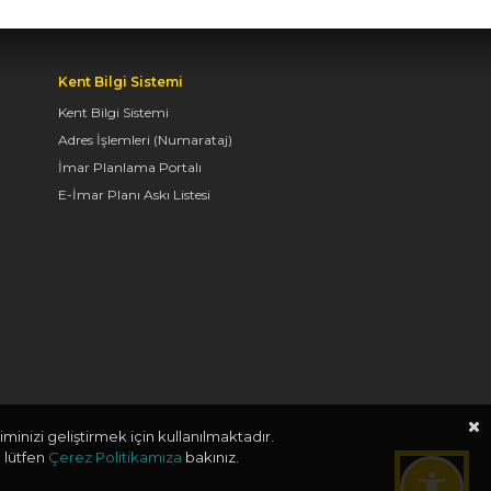
OYUNLARI’NIN FİNAL
TURUNDA
ÖĞRENCİLERİN
HEYECANINI PAYLAŞTI
Kent Bilgi Sistemi
Kent Bilgi Sistemi
06.08.2026 15:06
Adres İşlemleri (Numarataj)
İmar Planlama Portalı
E-İmar Planı Askı Listesi
BAŞKAN ALTAY, KEÇİLİ
KANALI ISLAH
ÇALIŞMASI VE MURAT
KURUM CADDESİ’NDE
İNCELEMELERDE
BULUNDU
06.08.2026 12:46
minizi geliştirmek için kullanılmaktadır.
TAŞ BİNA’DA “KONYA
 lütfen
Çerez Politikamıza
bakınız.
BİSİKLET FESTİVALİ”
TEMALI VİDEO MAPPİNG