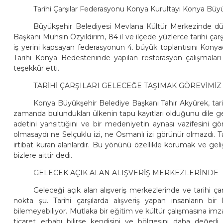
Tarihi Çarşılar Federasyonu Konya Kurultayı Konya Büyükş
Büyükşehir Belediyesi Mevlana Kültür Merkezinde dü
Başkanı Muhsin Özyıldırım, 84 il ve ilçede yüzlerce tarihi çar
iş yerini kapsayan federasyonun 4. büyük toplantısını Konya
Tarihi Konya Bedesteninde yapılan restorasyon çalışmalar
teşekkür etti.
TARİHİ ÇARŞILARI GELECEĞE TAŞIMAK GÖREVİMİZ
Konya Büyükşehir Belediye Başkanı Tahir Akyürek, tarihi 
zamanda bulundukları ülkenin tapu kayıtları olduğunu dile getird
adetini yansıttığını ve bir medeniyetin aynası vazifesini 
olmasaydı ne Selçuklu izi, ne Osmanlı izi görünür olmazdı. Tar
irtibat kuran alanlardır. Bu yönünü özellikle korumak ve ge
bizlere aittir dedi.
GELECEK AÇIK ALAN ALIŞVERİŞ MERKEZLERİNDE
Geleceği açık alan alışveriş merkezlerinde ve tarihi ç
nokta şu. Tarihi çarşılarda alışveriş yapan insanların bir
bilemeyebiliyor. Mutlaka bir eğitim ve kültür çalışmasına imz
ticaret erbabı bilirse kendisini ve bölgesini daha değerl