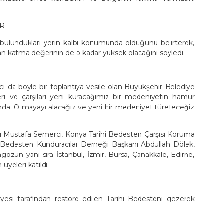
İR
 bulundukları yerin kalbi konumunda olduğunu belirterek,
e olan katma değerinin de o kadar yüksek olacağını söyledi.
 da böyle bir toplantıya vesile olan Büyükşehir Belediye
ri ve çarşıları yeni kuracağımız bir medeniyetin hamur
nda. O mayayı alacağız ve yeni bir medeniyet türeteceğiz
nı Mustafa Semerci, Konya Tarihi Bedesten Çarşısı Koruma
Bedesten Kunduracılar Derneği Başkanı Abdullah Dölek,
zün yanı sıra İstanbul, İzmir, Bursa, Çanakkale, Edirne,
üyeleri katıldı.
iyesi tarafından restore edilen Tarihi Bedesteni gezerek