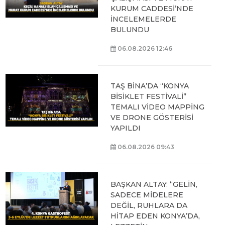
KURUM CADDESİ’NDE
İNCELEMELERDE
BULUNDU
06.08.2026 12:46
TAŞ BİNA’DA “KONYA
BİSİKLET FESTİVALİ”
TEMALI VİDEO MAPPİNG
VE DRONE GÖSTERİSİ
YAPILDI
06.08.2026 09:43
BAŞKAN ALTAY: “GELİN,
SADECE MİDELERE
DEĞİL, RUHLARA DA
HİTAP EDEN KONYA’DA,