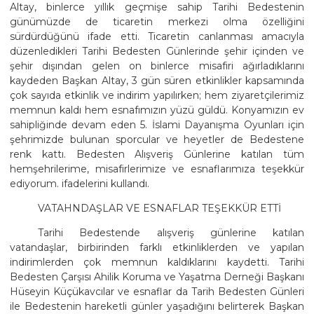
Altay, binlerce yıllık geçmişe sahip Tarihi Bedestenin
günümüzde de ticaretin merkezi olma özelliğini
sürdürdüğünü ifade etti. Ticaretin canlanması amacıyla
düzenledikleri Tarihi Bedesten Günlerinde şehir içinden ve
şehir dışından gelen on binlerce misafiri ağırladıklarını
kaydeden Başkan Altay, 3 gün süren etkinlikler kapsamında
çok sayıda etkinlik ve indirim yapılırken; hem ziyaretçilerimiz
memnun kaldı hem esnafımızın yüzü güldü. Konyamızın ev
sahipliğinde devam eden 5. İslami Dayanışma Oyunları için
şehrimizde bulunan sporcular ve heyetler de Bedestene
renk kattı. Bedesten Alışveriş Günlerine katılan tüm
hemşehrilerime, misafirlerimize ve esnaflarımıza teşekkür
ediyorum. ifadelerini kullandı.
VATAHNDAŞLAR VE ESNAFLAR TEŞEKKÜR ETTİ
Tarihi Bedestende alışveriş günlerine katılan
vatandaşlar, birbirinden farklı etkinliklerden ve yapılan
indirimlerden çok memnun kaldıklarını kaydetti. Tarihi
Bedesten Çarşısı Ahilik Koruma ve Yaşatma Derneği Başkanı
Hüseyin Küçükavcılar ve esnaflar da Tarih Bedesten Günleri
ile Bedestenin hareketli günler yaşadığını belirterek Başkan