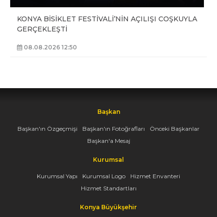
KONYA BİSİKLET FESTİVALİ’NİN AÇILIŞI COŞKUYLA
GERÇEKLEŞTİ
08.08.2026 12:50
Başkan
Başkan'ın Özgeçmişi
Başkan'ın Fotoğrafları
Önceki Başkanlar
Başkan'a Mesaj
Kurumsal
Kurumsal Yapı
Kurumsal Logo
Hizmet Envanteri
Hizmet Standartları
Konya Büyükşehir