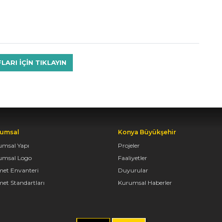
RI IÇIN TIKLAYIN
umsal
Konya Büyükşehir
umsal Yapı
Projeler
umsal Logo
Faaliyetler
met Envanteri
Duyurular
et Standartları
Kurumsal Haberler