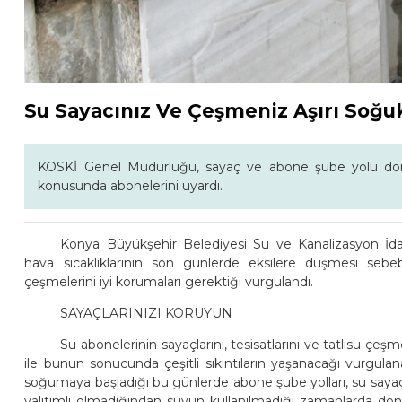
Su Sayacınız Ve Çeşmeniz Aşırı Soğ
KOSKİ Genel Müdürlüğü, sayaç ve abone şube yolu donm
konusunda abonelerini uyardı.
Konya Büyükşehir Belediyesi Su ve Kanalizasyon İda
hava sıcaklıklarının son günlerde eksilere düşmesi sebebiy
çeşmelerini iyi korumaları gerektiği vurgulandı.
SAYAÇLARINIZI KORUYUN
Su abonelerinin sayaçlarını, tesisatlarını ve tatlısu çe
ile bunun sonucunda çeşitli sıkıntıların yaşanacağı vurgulan
soğumaya başladığı bu günlerde abone şube yolları, su sayaçla
yalıtımlı olmadığından suyun kullanılmadığı zamanlarda 