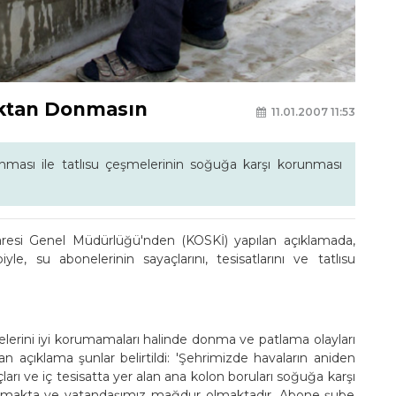
uktan Donmasın
11.01.2007 11:53
ası ile tatlısu çeşmelerinin soğuğa karşı korunması
resi Genel Müdürlüğü'nden (KOSKİ) yapılan açıklamada,
le, su abonelerinin sayaçlarını, tesisatlarını ve tatlısu
şmelerini iyi korumamaları halinde donma ve patlama olayları
an açıklama şunlar belirtildi: 'Şehrimizde havaların aniden
rı ve iç tesisatta yer alan ana kolon boruları soğuğa karşı
donmakta ve vatandaşımız mağdur olmaktadır. Abone şube