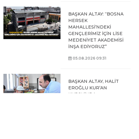
BAŞKAN ALTAY: “BOSNA
HERSEK
MAHALLESİ’NDEKİ
GENÇLERİMİZ İÇİN LİSE
MEDENİYET AKADEMİSİ
İNŞA EDİYORUZ”
05.08.2026 09:31
BAŞKAN ALTAY, HALİT
EROĞLU KUR’AN
KURSU’NDA
ÖĞRENCİLERLE BİR
ARAYA GELDİ
04.08.2026 12:07