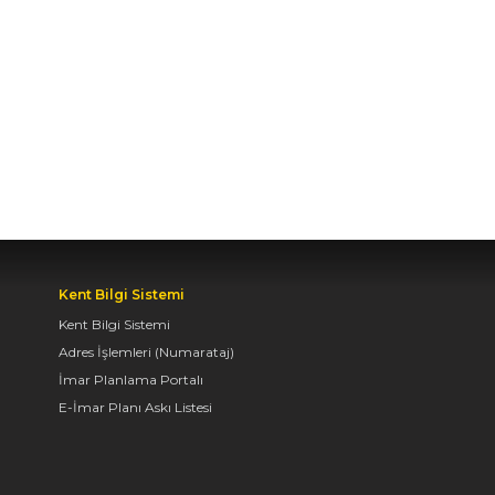
TURUNDA
ÖĞRENCİLERİN
HEYECANINI PAYLAŞTI
06.08.2026 15:06
BAŞKAN ALTAY, KEÇİLİ
KANALI ISLAH
ÇALIŞMASI VE MURAT
KURUM CADDESİ’NDE
İNCELEMELERDE
BULUNDU
Kent Bilgi Sistemi
Kent Bilgi Sistemi
06.08.2026 12:46
Adres İşlemleri (Numarataj)
İmar Planlama Portalı
E-İmar Planı Askı Listesi
TAŞ BİNA’DA “KONYA
BİSİKLET FESTİVALİ”
TEMALI VİDEO MAPPİNG
VE DRONE GÖSTERİSİ