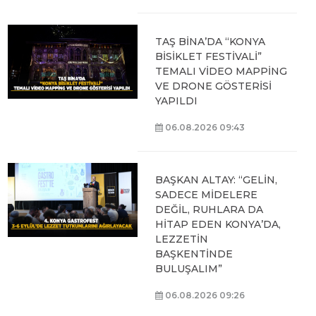
TAŞ BİNA’DA “KONYA
BİSİKLET FESTİVALİ”
TEMALI VİDEO MAPPİNG
VE DRONE GÖSTERİSİ
YAPILDI
06.08.2026 09:43
BAŞKAN ALTAY: “GELİN,
SADECE MİDELERE
DEĞİL, RUHLARA DA
HİTAP EDEN KONYA’DA,
LEZZETİN
BAŞKENTİNDE
BULUŞALIM”
06.08.2026 09:26