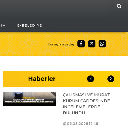
ARA
BAŞKAN ALTAY, GENÇ
ŞIM
E-BELEDIYE
KOMEK AKIL VE ZEKÂ
OYUNLARI’NIN FİNAL
TURUNDA
ÖĞRENCİLERİN
Bu sayfayı paylaş
HEYECANINI PAYLAŞTI
06.08.2026 15:06
Haberler
BAŞKAN ALTAY, KEÇİLİ
KANALI ISLAH
ÇALIŞMASI VE MURAT
KURUM CADDESİ’NDE
İNCELEMELERDE
BULUNDU
06.08.2026 12:46