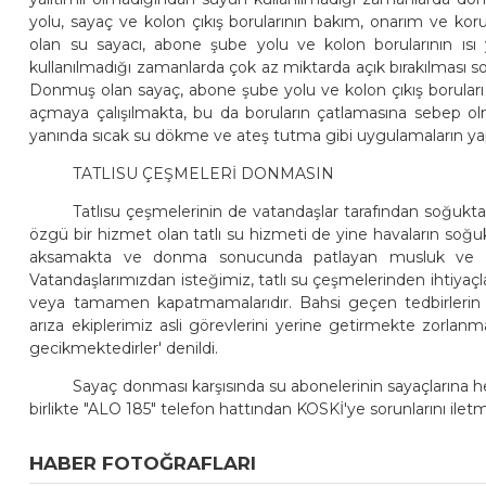
yolu, sayaç ve kolon çıkış borularının bakım, onarım ve kor
olan su sayacı, abone şube yolu ve kolon borularının ısı
kullanılmadığı zamanlarda çok az miktarda açık bırakılması 
Donmuş olan sayaç, abone şube yolu ve kolon çıkış boruları
açmaya çalışılmakta, bu da boruların çatlamasına sebep ol
yanında sıcak su dökme ve ateş tutma gibi uygulamaların y
TATLISU ÇEŞMELERİ DONMASIN
Tatlısu çeşmelerinin de vatandaşlar tarafından soğukt
özgü bir hizmet olan tatlı su hizmeti de yine havaların so
aksamakta ve donma sonucunda patlayan musluk ve su
Vatandaşlarımızdan isteğimiz, tatlı su çeşmelerinden ihtiyaçla
veya tamamen kapatmamalarıdır. Bahsi geçen tedbirleri
arıza ekiplerimiz asli görevlerini yerine getirmekte zor
gecikmektedirler' denildi.
Sayaç donması karşısında su abonelerinin sayaçlarına 
birlikte "ALO 185" telefon hattından KOSKİ'ye sorunlarını iletm
HABER FOTOĞRAFLARI