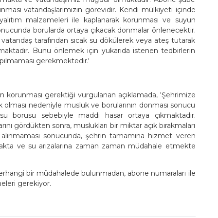
unması vatandaşlarımızın görevidir. Kendi mülkiyeti içinde
 yalıtım malzemeleri ile kaplanarak korunması ve suyun
sonucunda borularda ortaya çıkacak donmalar önlenecektir.
 vatandaş tarafından sıcak su dökülerek veya ateş tutarak
maktadır. Bunu önlemek için yukarıda istenen tedbirlerin
apılmaması gerekmektedir.'
an korunması gerektiği vurgulanan açıklamada, 'Şehrimize
ğuk olması nedeniyle musluk ve borularının donması sonucu
 borusu sebebiyle maddi hasar ortaya çıkmaktadır.
rını gördükten sonra, muslukları bir miktar açık bırakmaları
n alınmaması sonucunda, şehrin tamamına hizmet veren
lanmakta ve su arızalarına zaman zaman müdahale etmekte
herhangi bir müdahalede bulunmadan, abone numaraları ile
eleri gerekiyor.