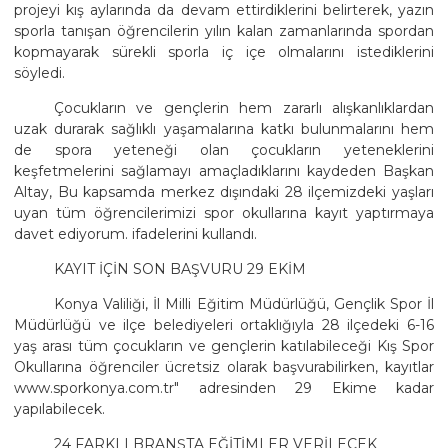
projeyi kış aylarında da devam ettirdiklerini belirterek, yazın
sporla tanışan öğrencilerin yılın kalan zamanlarında spordan
kopmayarak sürekli sporla iç içe olmalarını istediklerini
söyledi.
Çocukların ve gençlerin hem zararlı alışkanlıklardan
uzak durarak sağlıklı yaşamalarına katkı bulunmalarını hem
de spora yeteneği olan çocukların yeteneklerini
keşfetmelerini sağlamayı amaçladıklarını kaydeden Başkan
Altay, Bu kapsamda merkez dışındaki 28 ilçemizdeki yaşları
uyan tüm öğrencilerimizi spor okullarına kayıt yaptırmaya
davet ediyorum. ifadelerini kullandı.
KAYIT İÇİN SON BAŞVURU 29 EKİM
Konya Valiliği, İl Milli Eğitim Müdürlüğü, Gençlik Spor İl
Müdürlüğü ve ilçe belediyeleri ortaklığıyla 28 ilçedeki 6-16
yaş arası tüm çocukların ve gençlerin katılabileceği Kış Spor
Okullarına öğrenciler ücretsiz olarak başvurabilirken, kayıtlar
www.sporkonya.com.tr" adresinden 29 Ekime kadar
yapılabilecek.
24 FARKLI BRANŞTA EĞİTİMLER VERİLECEK