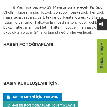
8 Kasımda başlayıp 29 Mayısta sona erecek Kış Spor
Okulları kapsamında; futbol, voleybol, basketbol, hentbol,
masa tenisi, satranç, dart, tekvando, karate, güreş, kort tenisi,
futsal, oryantring, halkoyunları, badminton, judo, kickboks,
boks, atletizm, bisiklet, halter, bocce, jimnastik ve
okçuluktan oluşan 24 farklı branşta eğitimler verilecek.
HABER FOTOĞRAFLARI
HIZLI ERIŞIM
BASIN KURULUŞLARI IÇIN;
HABER METNI IÇIN TIKLAYIN
HABER FOTOĞRAFLARI IÇIN TIKLAYIN