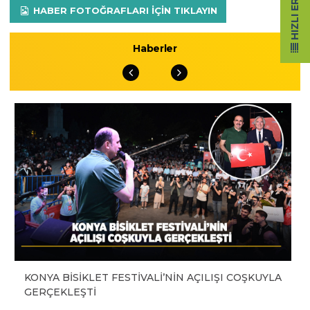
HIZLI ERIŞIM
HABER FOTOĞRAFLARI IÇIN TIKLAYIN
Haberler
KONYA BİSİKLET FESTİVALİ’NİN AÇILIŞI COŞKUYLA
GERÇEKLEŞTİ